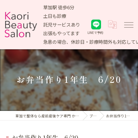
草加駅 徒歩6分
土日も診療
託児サービスあり
出張もやってます
LINEで予約
急患の場合、休診日・診療時間外も対応して
お弁当作り1年生 6/20
草加で整体なら産前産後ケア専門 かおりビューティサロン
ブログ
お弁当作り1年生 6/20
お弁当作り1年生 6/20