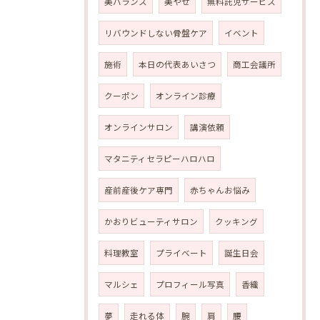
美バランス
美やせ
無料託児サービス
リバウンドしない骨盤ケア
イベント
施術
本日の代表あいさつ
商工会議所
クーポン
オンライン診療
オンラインサロン
講演依頼
マタニティセラピーハロハロ
産前産後ケア専門
赤ちゃんお悩み
かおりビューティサロン
クッキング
料理教室
プライベート
誕生日会
マルシェ
プロフィール写真
香織
夢
走れる体
腕
肩
腰