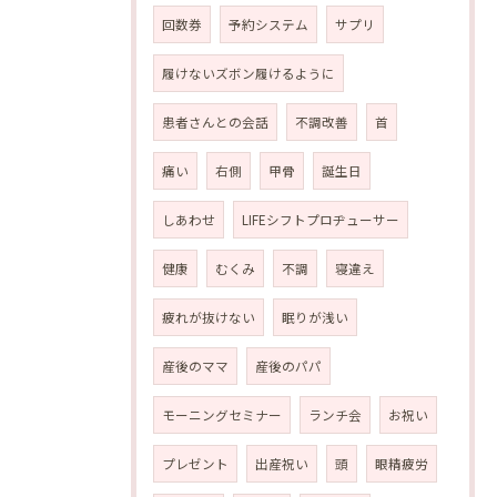
回数券
予約システム
サプリ
履けないズボン履けるように
患者さんとの会話
不調改善
首
痛い
右側
甲骨
誕生日
しあわせ
LIFEシフトプロヂューサー
健康
むくみ
不調
寝違え
疲れが抜けない
眠りが浅い
産後のママ
産後のパパ
モーニングセミナー
ランチ会
お祝い
プレゼント
出産祝い
頭
眼精疲労