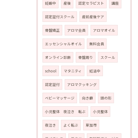
妊娠中
産後
認定セラピスト
講座
認定証付スクール
産前産後ケア
骨盤矯正
アロマ会員
アロマオイル
エッセンシャルオイル
無料会員
オンライン診断
骨盤周り
スクール
school
マタニティ
妊活中
認定証付
アロマクッキング
ベビーマッサージ
向き癖
頭の形
小児整体 夜泣き 転ぶ
小児整体
夜泣き
よく転ぶ
草加市