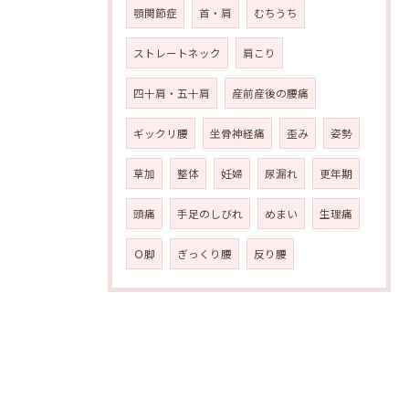
顎関節症
首・肩
むちうち
ストレートネック
肩こり
四十肩・五十肩
産前産後の腰痛
ギックリ腰
坐骨神経痛
歪み
姿勢
草加
整体
妊婦
尿漏れ
更年期
頭痛
手足のしびれ
めまい
生理痛
Ｏ脚
ぎっくり腰
反り腰