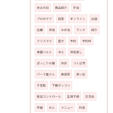
休みの日
商品紹介
手当
プロのケア
回答
オンライン
出店
出展
参加
お弁当
ランチ
紹介
クリスマス
空き
予約
予約枠
骨盤ベルト
冷え
体型戻し
ぽっこりお腹
休診
つくば市
パーマ屋さん
美容院
思い出
子宮脱
下腹ポッコリ
経血コントロール
生理不順
交流会
卒婚
おん
メニュー
料金