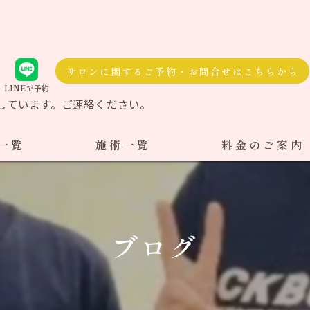
サロンに関するご予約・お問合せはこちらから
LINEで予約
しています。ご連絡ください。
一覧
施術一覧
料金のご案内
自費治療
料金一覧
交通事故施術
ブログ
ケア整体
ダル整体
骨盤矯正