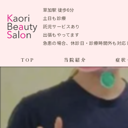
草加駅 徒歩6分
土日も診療
託児サービスあり
出張もやってます
急患の場合、休診日・診療時間外も対応
TOP
当院紹介
症状
当院おすすめメニュー
産前の症状
生理痛
初めての方へ
ＰＭＳ
アクセスマップ
ブライ
院長あいさつ