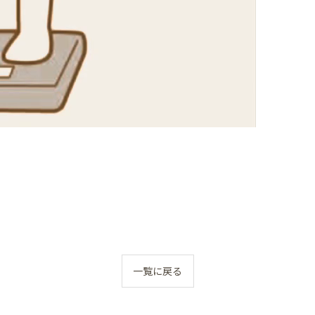
首
肩
腕
肩甲骨
背中
恥骨
股関節
膝
足首
一覧に戻る
頭