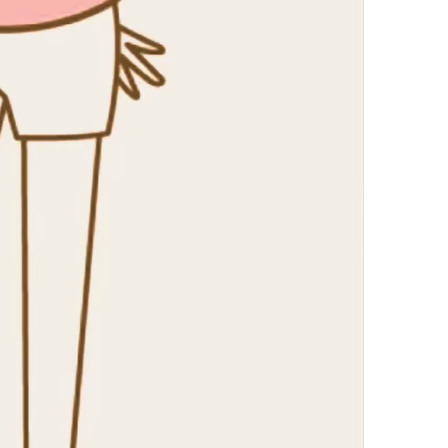
の膝
の足首
の頭
の顎関節症
の体重管理
Ｃ
整体
腰