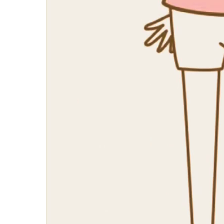
妊娠中
妊娠中
妊娠中
妊娠中
妊娠中
ＶＢＡ
誕生前
産後の症状
産後の