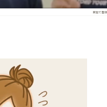
アロマオイル
草加で整体
骨盤・姿勢の歪み
カイロプラクティック
ホルモンバランス
オプション
子宮調整
基礎体温調整
頭蓋骨矯正
子宮・卵巣周囲の循環
腸内環境
精前整体
ア整体 よくある質問