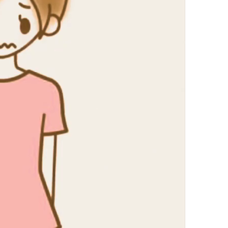
状
の腰
の首
の肩
の腕
の肩甲骨
の背中
の恥骨
の股関節