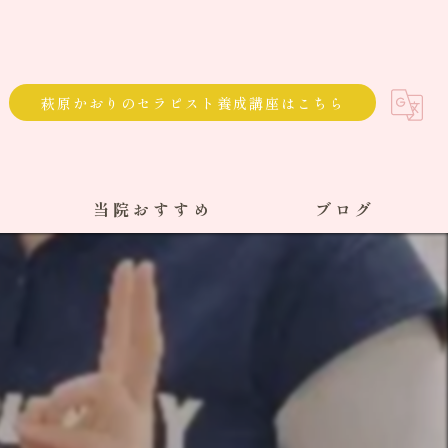
萩原かおりのセラピスト養成講座はこちら
当院おすすめ
ブログ
選べる通院方法
回数券
サブスク
単発