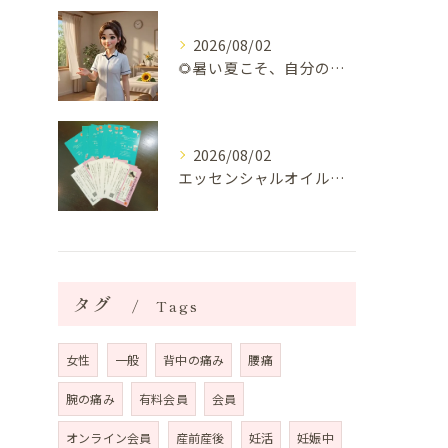
2026/08/02
🌻暑い夏こそ、自分の身体を整える時間を♡
2026/08/02
エッセンシャルオイルプレゼントご当選番号発表 2026年8月
タグ
Tags
女性
一般
背中の痛み
腰痛
腕の痛み
有料会員
会員
オンライン会員
産前産後
妊活
妊娠中