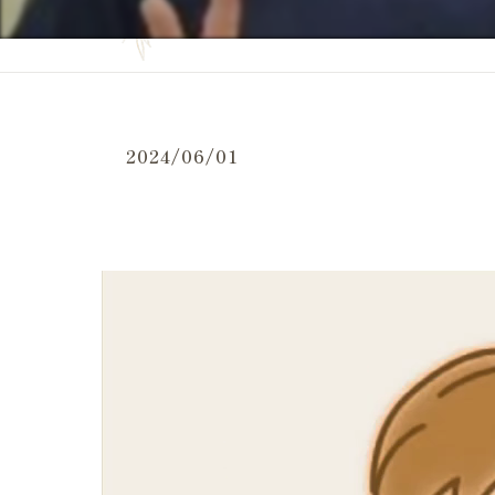
妊活の症状
当院の特徴
妊活の
よくある質問
妊活 
お問い合せ
2024/06/01
妊活 
施術事例（一般的な症状）
妊活 
施術事例（妊活・マタニティ・産後）
妊活 
お客様の感想
妊活 
LINE等でいただいたメッセージ
妊活 
体外受
妊活ケ