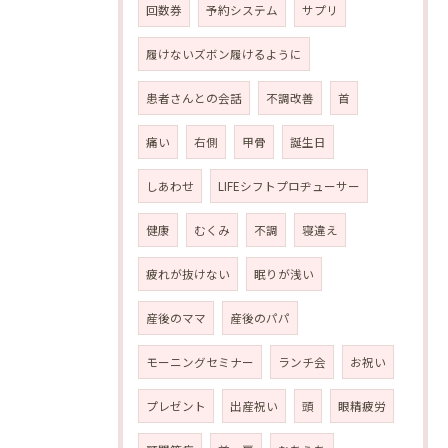
回数券
予約システム
サプリ
履けないズボン履けるように
患者さんとの会話
不調改善
首
痛い
右側
甲骨
誕生日
しあわせ
LIFEシフトプロヂューサー
健康
むくみ
不調
寝違え
疲れが抜けない
眠りが浅い
産後のママ
産後のパパ
モーニングセミナー
ランチ会
お祝い
プレゼント
出産祝い
頭
眼精疲労