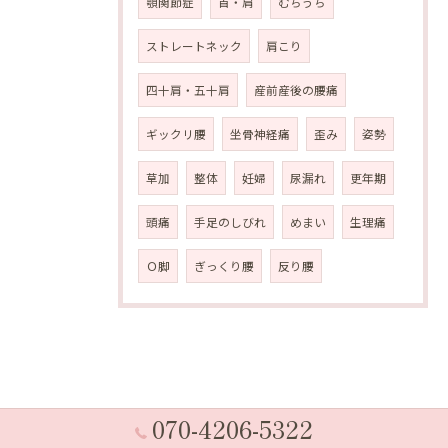
顎関節症
首・肩
むちうち
ストレートネック
肩こり
四十肩・五十肩
産前産後の腰痛
ギックリ腰
坐骨神経痛
歪み
姿勢
草加
整体
妊婦
尿漏れ
更年期
頭痛
手足のしびれ
めまい
生理痛
Ｏ脚
ぎっくり腰
反り腰
070-4206-5322