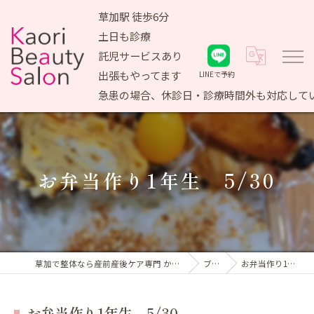
草加駅 徒歩6分
土日も診療
託児サービスあり
出張もやってます
LINEで予約
急患の場合、休診日・診療時間外も対応して
お弁当作り1年生 5/30
草加で整体なら産前産後ケア専門 かおりビューティサロン
ブログ
お弁当作り1年生 5/30
お弁当作り1年生 5/30