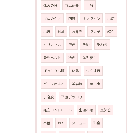
休みの日
商品紹介
手当
プロのケア
回答
オンライン
出店
出展
参加
お弁当
ランチ
紹介
クリスマス
空き
予約
予約枠
骨盤ベルト
冷え
体型戻し
ぽっこりお腹
休診
つくば市
パーマ屋さん
美容院
思い出
子宮脱
下腹ポッコリ
経血コントロール
生理不順
交流会
卒婚
おん
メニュー
料金