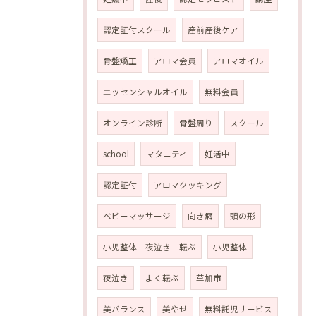
認定証付スクール
産前産後ケア
骨盤矯正
アロマ会員
アロマオイル
エッセンシャルオイル
無料会員
オンライン診断
骨盤周り
スクール
school
マタニティ
妊活中
認定証付
アロマクッキング
ベビーマッサージ
向き癖
頭の形
小児整体 夜泣き 転ぶ
小児整体
夜泣き
よく転ぶ
草加市
美バランス
美やせ
無料託児サービス