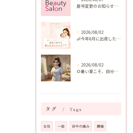
屋号変更のお知らせと「SAKUYA Harmonies」に込めた想い
2026/08/02
👶今年6月に出産したママへ♡
2026/08/02
🌻暑い夏こそ、自分の身体を整える時間を♡
タグ
Tags
女性
一般
背中の痛み
腰痛