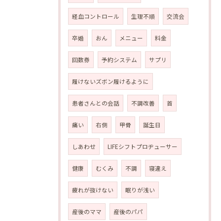
経血コントロール
生理不順
交流会
卒婚
おん
メニュー
料金
回数券
予約システム
サプリ
履けないズボン履けるように
患者さんとの会話
不調改善
首
痛い
右側
甲骨
誕生日
しあわせ
LIFEシフトプロヂューサー
健康
むくみ
不調
寝違え
疲れが抜けない
眠りが浅い
産後のママ
産後のパパ