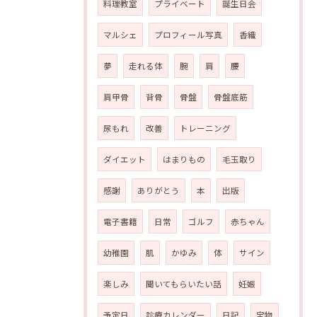
料理教室
プライベート
誕生日会
マルシェ
プロフィール写真
香織
夢
走れる体
腕
肩
腰
肩甲骨
背骨
骨盤
骨盤底筋
尿もれ
改善
トレーニング
ダイエット
はまりもの
毛玉取り
感謝
ありがとう
本
出版
電子書籍
日常
ゴルフ
赤ちゃん
幼稚園
肌
かゆみ
体
サイン
楽しみ
聞いてもらいたい話
妊娠
予定日
診療カレンダー
日記
宝物