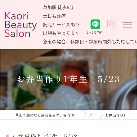
草加駅 徒歩6分
土日も診療
託児サービスあり
出張もやってます
LINEで予約
急患の場合、休診日・診療時間外も対応して
お弁当作り1年生 5/23
草加で整体なら産前産後ケア専門 かおりビューティサロン
ブログ
お弁当作り1年生 5/23
お弁当作り1年生 5/23