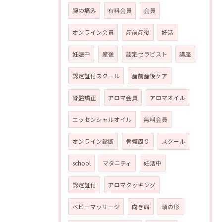
腕の痛み
有料会員
会員
オンライン会員
産前産後
妊活
妊娠中
産後
認定セラピスト
講座
認定証付スクール
産前産後ケア
骨盤矯正
アロマ会員
アロマオイル
エッセンシャルオイル
無料会員
オンライン診断
骨盤周り
スクール
school
マタニティ
妊活中
認定証付
アロマクッキング
ベビーマッサージ
向き癖
頭の形