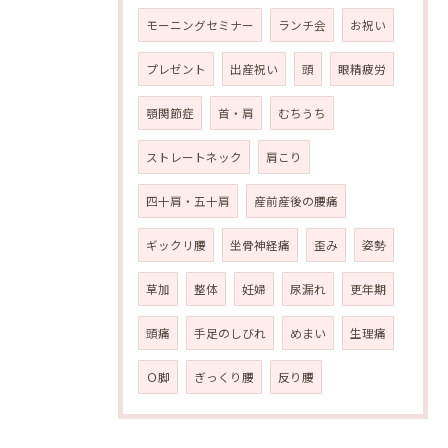
モーニングセミナー
ランチ会
お祝い
プレゼント
出産祝い
頭
眼精疲労
顎関節症
首・肩
むちうち
ストレートネック
肩こり
四十肩・五十肩
産前産後の腰痛
ギックリ腰
坐骨神経痛
歪み
姿勢
草加
整体
妊婦
尿漏れ
更年期
頭痛
手足のしびれ
めまい
生理痛
Ｏ脚
ぎっくり腰
反り腰