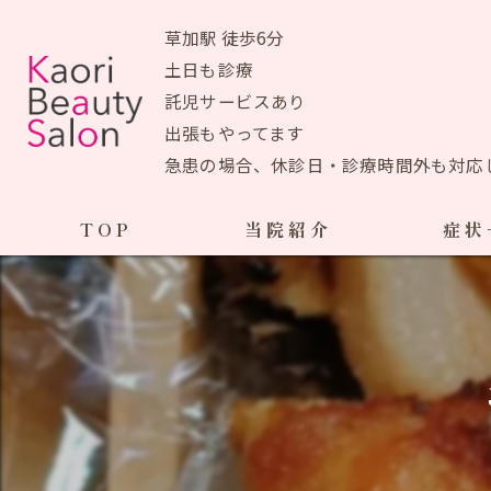
草加駅 徒歩6分
土日も診療
託児サービスあり
出張もやってます
急患の場合、休診日・診療時間外も対応
TOP
当院紹介
症状
当院おすすめメニュー
産前の症状
生理痛
初めての方へ
ＰＭＳ
アクセスマップ
ブライ
院長あいさつ