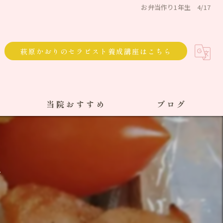
お弁当作り1年生 4/17
萩原かおりのセラピスト養成講座はこちら
当院おすすめ
ブログ
選べる通院方法
回数券
7
サブスク
単発