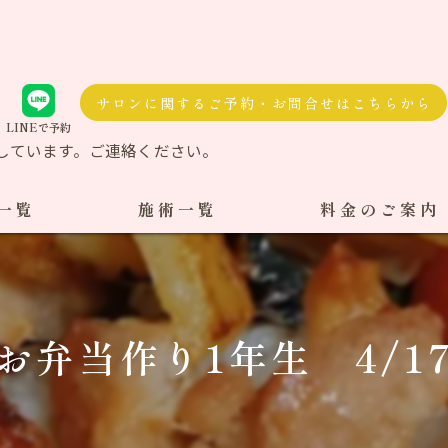
サロンに関するご予約・お問合せはこちらから
LINEで予約
しています。ご連絡ください。
一覧
施術一覧
料金のご案内
自費治療
料金一覧
交通事故施術
お弁当作り1年生 4/1
ケア整体
ダル整体
骨盤矯正