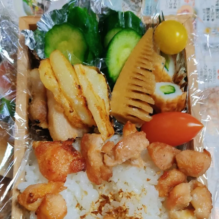
状
の腰
の首
の肩
の腕
の肩甲骨
の背中
の恥骨
の股関節