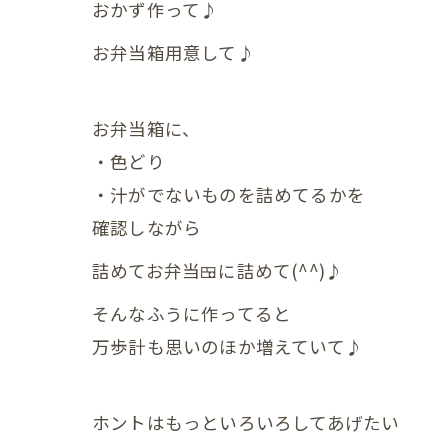
おかず作って♪
産後の
お弁当箱用意して♪
産後の
更年期の症
お弁当箱に、
更年期
・色どり
・汁がでないものを詰めてるかを
子宮じ
確認しながら
赤ちゃんの
詰めてお弁当🍱に詰めて(^^)♪
赤ちゃ
そんなふうに作ってると
赤ちゃ
万歩計も思いのほか増えていて♪
赤ちゃ
ホントはもっといろいろしてあげたい
赤ちゃ