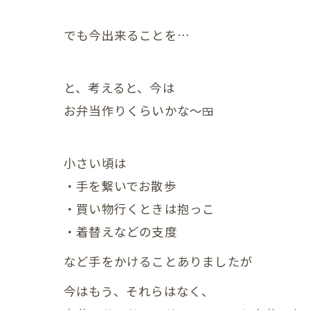
赤ちゃ
でも今出来ることを…
赤ちゃ
赤ちゃ
と、考えると、今は
お弁当作りくらいかな～🍱
赤ちゃ
赤ちゃ
小さい頃は
赤ちゃ
・手を繋いでお散歩
・買い物行くときは抱っこ
赤ちゃ
・着替えなどの支度
赤ちゃ
など手をかけることありましたが
赤ちゃ
今はもう、それらはなく、
赤ちゃ