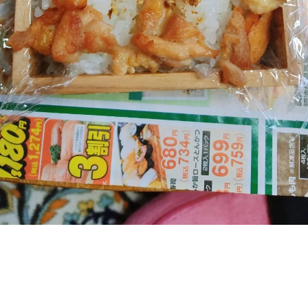
の膝
の足首
の頭
の顎関節症
の体重管理
Ｃ
整体
腰