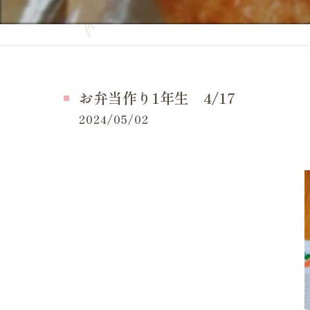
妊活の症状
当院の特徴
妊活の
よくある質問
妊活 
お問い合せ
お弁当作り1年生 4/17
妊活 
施術事例（一般的な症状）
2024/05/02
妊活 
施術事例（妊活・マタニティ・産後）
妊活 
お客様の感想
妊活 
LINE等でいただいたメッセージ
妊活 
体外受
妊活ケ