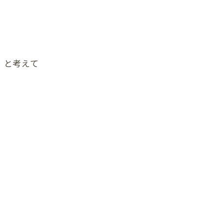
首
肩
腕
】と考えて
肩甲骨
背中
恥骨
股関節
膝
足首
頭