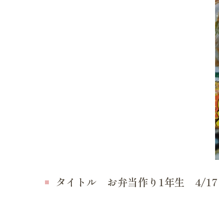
妊娠中
妊娠中
妊娠中
妊娠中
妊娠中
ＶＢＡ
誕生前
産後の症状
タイトル お弁当作り1年生 4/17
産後の