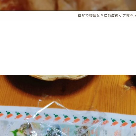
アロマオイル
草加で整体なら産前産後ケア専門 
骨盤・姿勢の歪み
カイロプラクティック
ホルモンバランス
オプション
子宮調整
基礎体温調整
頭蓋骨矯正
子宮・卵巣周囲の循環
腸内環境
精前整体
ア整体 よくある質問