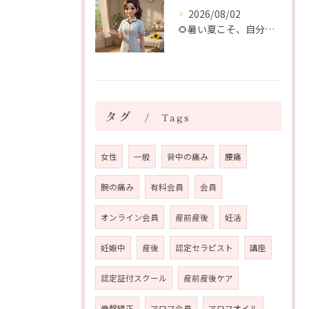
2026/08/02
🌻暑い夏こそ、自分の身体を整える時間を♡
タグ
Tags
女性
一般
背中の痛み
腰痛
腕の痛み
有料会員
会員
オンライン会員
産前産後
妊活
妊娠中
産後
認定セラピスト
講座
認定証付スクール
産前産後ケア
骨盤矯正
アロマ会員
アロマオイル