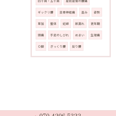
四十肩・五十肩
産前産後の腰痛
ギックリ腰
坐骨神経痛
歪み
姿勢
草加
整体
妊婦
尿漏れ
更年期
頭痛
手足のしびれ
めまい
生理痛
Ｏ脚
ぎっくり腰
反り腰
070-4206-5322