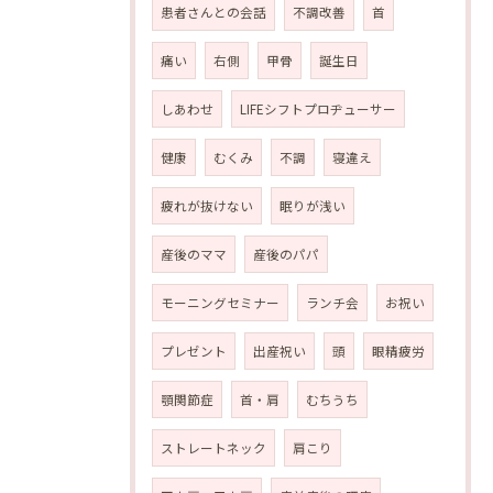
患者さんとの会話
不調改善
首
痛い
右側
甲骨
誕生日
しあわせ
LIFEシフトプロヂューサー
健康
むくみ
不調
寝違え
疲れが抜けない
眠りが浅い
産後のママ
産後のパパ
モーニングセミナー
ランチ会
お祝い
プレゼント
出産祝い
頭
眼精疲労
顎関節症
首・肩
むちうち
ストレートネック
肩こり