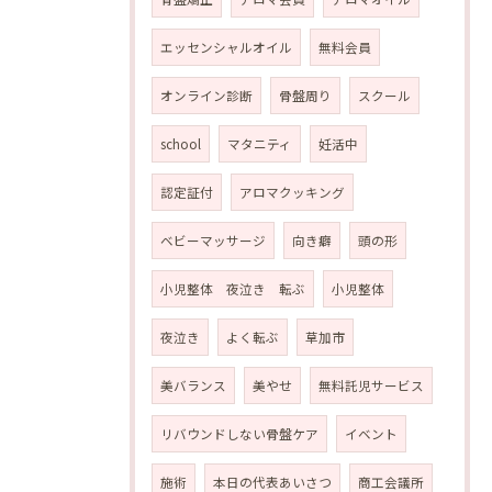
エッセンシャルオイル
無料会員
オンライン診断
骨盤周り
スクール
school
マタニティ
妊活中
認定証付
アロマクッキング
ベビーマッサージ
向き癖
頭の形
小児整体 夜泣き 転ぶ
小児整体
夜泣き
よく転ぶ
草加市
美バランス
美やせ
無料託児サービス
リバウンドしない骨盤ケア
イベント
施術
本日の代表あいさつ
商工会議所