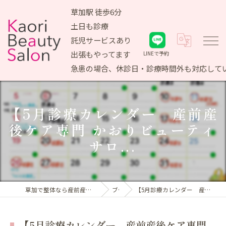
草加駅 徒歩6分
土日も診療
託児サービスあり
出張もやってます
LINEで予約
急患の場合、休診日・診療時間外も対応して
【5月診療カレンダー 産前産
後ケア専門 かおりビューティ
サロ...
草加で整体なら産前産後ケア専門 かおりビューティサロン
ブログ
【5月診療カレンダー 産前産後ケア専門 かおりビューティサロ...
【5月診療カレンダー 産前産後ケア専門