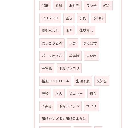
出展
参加
お弁当
ランチ
紹介
クリスマス
空き
予約
予約枠
骨盤ベルト
冷え
体型戻し
ぽっこりお腹
休診
つくば市
パーマ屋さん
美容院
思い出
子宮脱
下腹ポッコリ
経血コントロール
生理不順
交流会
卒婚
おん
メニュー
料金
回数券
予約システム
サプリ
履けないズボン履けるように