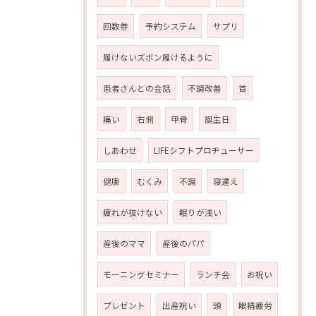
回数券
予約システム
サプリ
履けないズボン履けるように
患者さんとの会話
不調改善
首
痛い
右側
甲骨
誕生日
しあわせ
LIFEシフトプロヂューサー
健康
むくみ
不調
寝違え
疲れが抜けない
眠りが浅い
産後のママ
産後のパパ
モーニングセミナー
ランチ会
お祝い
プレゼント
出産祝い
頭
眼精疲労