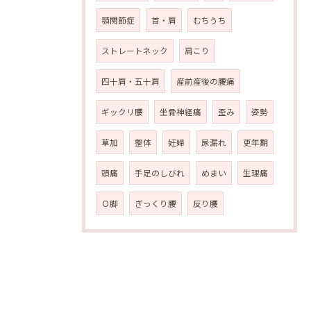
顎関節症
首・肩
むちうち
ストレートネック
肩こり
四十肩・五十肩
産前産後の腰痛
ギックリ腰
坐骨神経痛
歪み
姿勢
草加
整体
妊婦
尿漏れ
更年期
頭痛
手足のしびれ
めまい
生理痛
Ｏ脚
ぎっくり腰
反り腰