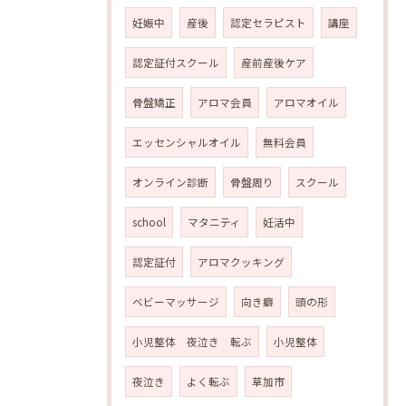
妊娠中
産後
認定セラピスト
講座
認定証付スクール
産前産後ケア
骨盤矯正
アロマ会員
アロマオイル
エッセンシャルオイル
無料会員
オンライン診断
骨盤周り
スクール
school
マタニティ
妊活中
認定証付
アロマクッキング
ベビーマッサージ
向き癖
頭の形
小児整体 夜泣き 転ぶ
小児整体
夜泣き
よく転ぶ
草加市