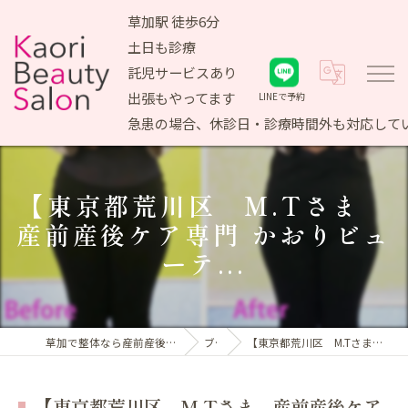
草加駅 徒歩6分
土日も診療
託児サービスあり
出張もやってます
LINEで予約
急患の場合、休診日・診療時間外も対応して
【東京都荒川区 M.Tさま
産前産後ケア専門 かおりビュ
ーテ...
草加で整体なら産前産後ケア専門 かおりビューティサロン
ブログ
【東京都荒川区 M.Tさま 産前産後ケア専門 かおりビューテ...
【東京都荒川区 M.Tさま 産前産後ケア