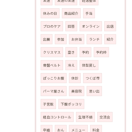
友達
友達の友達
妊活整体
休みの日
商品紹介
手当
プロのケア
回答
オンライン
出店
出展
参加
お弁当
ランチ
紹介
クリスマス
空き
予約
予約枠
骨盤ベルト
冷え
体型戻し
ぽっこりお腹
休診
つくば市
パーマ屋さん
美容院
思い出
子宮脱
下腹ポッコリ
経血コントロール
生理不順
交流会
卒婚
おん
メニュー
料金