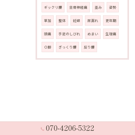
ギックリ腰
坐骨神経痛
歪み
姿勢
草加
整体
妊婦
尿漏れ
更年期
頭痛
手足のしびれ
めまい
生理痛
Ｏ脚
ぎっくり腰
反り腰
070-4206-5322