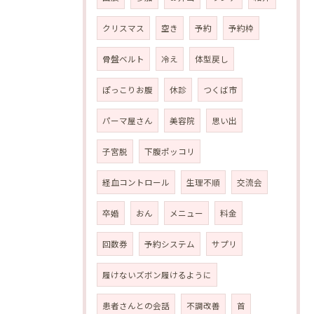
クリスマス
空き
予約
予約枠
骨盤ベルト
冷え
体型戻し
ぽっこりお腹
休診
つくば市
パーマ屋さん
美容院
思い出
子宮脱
下腹ポッコリ
経血コントロール
生理不順
交流会
卒婚
おん
メニュー
料金
回数券
予約システム
サプリ
履けないズボン履けるように
患者さんとの会話
不調改善
首