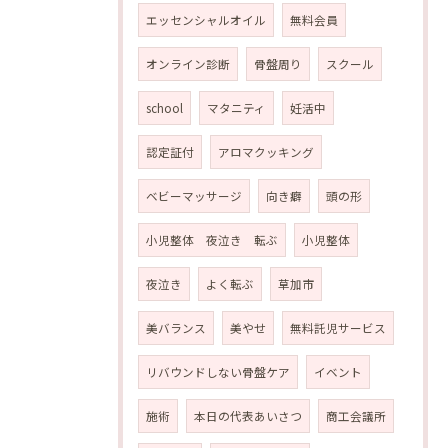
エッセンシャルオイル
無料会員
オンライン診断
骨盤周り
スクール
school
マタニティ
妊活中
認定証付
アロマクッキング
ベビーマッサージ
向き癖
頭の形
小児整体 夜泣き 転ぶ
小児整体
夜泣き
よく転ぶ
草加市
美バランス
美やせ
無料託児サービス
リバウンドしない骨盤ケア
イベント
施術
本日の代表あいさつ
商工会議所