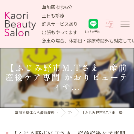
草加駅 徒歩6分
土日も診療
託児サービスあり
出張もやってます
LINEで予約
急患の場合、休診日・診療時間外も対応して
【ふじみ野市M.Tさま 産前
産後ケア専門 かおりビューテ
ィサ...
草加で整体なら産前産後ケア専門 かおりビューティサロン
ブログ
【ふじみ野市M.Tさま 産前産後ケア専門 かおりビューティサ...
【ふじみ野市M.Tさま 産前産後ケア専門