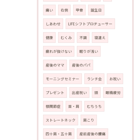
痛い
右側
甲骨
誕生日
しあわせ
LIFEシフトプロヂューサー
健康
むくみ
不調
寝違え
疲れが抜けない
眠りが浅い
産後のママ
産後のパパ
モーニングセミナー
ランチ会
お祝い
プレゼント
出産祝い
頭
眼精疲労
顎関節症
首・肩
むちうち
ストレートネック
肩こり
四十肩・五十肩
産前産後の腰痛