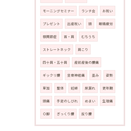
モーニングセミナー
ランチ会
お祝い
プレゼント
出産祝い
頭
眼精疲労
顎関節症
首・肩
むちうち
ストレートネック
肩こり
四十肩・五十肩
産前産後の腰痛
ギックリ腰
坐骨神経痛
歪み
姿勢
草加
整体
妊婦
尿漏れ
更年期
頭痛
手足のしびれ
めまい
生理痛
Ｏ脚
ぎっくり腰
反り腰