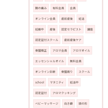
腕の痛み
有料会員
会員
オンライン会員
産前産後
妊活
妊娠中
産後
認定セラピスト
講座
認定証付スクール
産前産後ケア
骨盤矯正
アロマ会員
アロマオイル
エッセンシャルオイル
無料会員
オンライン診断
骨盤周り
スクール
school
マタニティ
妊活中
認定証付
アロマクッキング
ベビーマッサージ
向き癖
頭の形