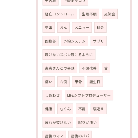
子宮脱
下腹ポッコリ
経血コントロール
生理不順
交流会
卒婚
おん
メニュー
料金
回数券
予約システム
サプリ
履けないズボン履けるように
患者さんとの会話
不調改善
首
痛い
右側
甲骨
誕生日
しあわせ
LIFEシフトプロヂューサー
健康
むくみ
不調
寝違え
疲れが抜けない
眠りが浅い
産後のママ
産後のパパ