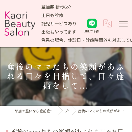
草加駅 徒歩6分
土日も診療
託児サービスあり
出張もやってます
LINEで予約
急患の場合、休診日・診療時間外も対応して
産後のママたちの笑顔があふ
れる日々を目指して、日々施
術をして...
草加で整体なら産前産後ケア専門 かおりビューティサロン
ブログ
産後のママたちの笑顔があふれる日々を目指して、日々施術をして...
産後のママたちの笑顔があふれる日々を目