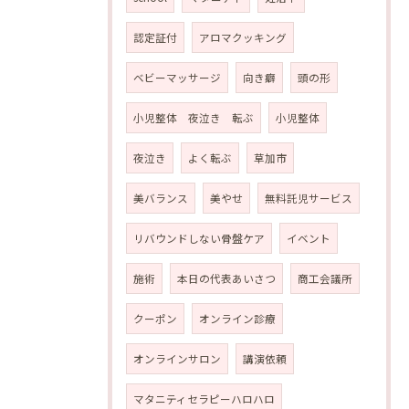
認定証付
アロマクッキング
ベビーマッサージ
向き癖
頭の形
小児整体 夜泣き 転ぶ
小児整体
夜泣き
よく転ぶ
草加市
美バランス
美やせ
無料託児サービス
リバウンドしない骨盤ケア
イベント
施術
本日の代表あいさつ
商工会議所
クーポン
オンライン診療
オンラインサロン
講演依頼
マタニティセラピーハロハロ