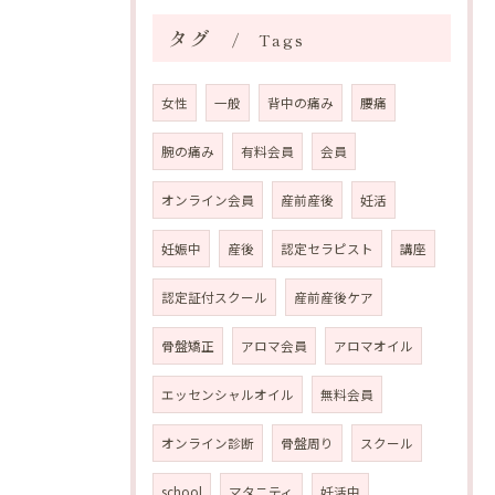
タグ
Tags
女性
一般
背中の痛み
腰痛
腕の痛み
有料会員
会員
オンライン会員
産前産後
妊活
妊娠中
産後
認定セラピスト
講座
認定証付スクール
産前産後ケア
骨盤矯正
アロマ会員
アロマオイル
エッセンシャルオイル
無料会員
オンライン診断
骨盤周り
スクール
school
マタニティ
妊活中