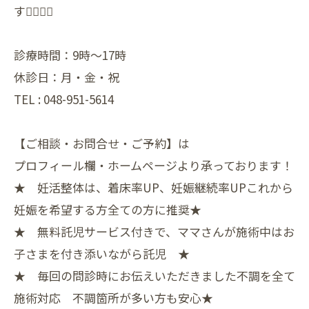
す🙇🏻‍♀️✨️
診療時間：9時〜17時
休診日：月・金・祝
TEL : 048-951-5614
【ご相談・お問合せ・ご予約】は
プロフィール欄・ホームページより承っております！
★ 妊活整体は、着床率UP、妊娠継続率UPこれから
妊娠を希望する方全ての方に推奨★
★ 無料託児サービス付きで、ママさんが施術中はお
子さまを付き添いながら託児 ★
★ 毎回の問診時にお伝えいただきました不調を全て
施術対応 不調箇所が多い方も安心★