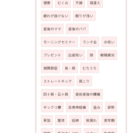
健康
むくみ
不調
寝違え
疲れが抜けない
眠りが浅い
産後のママ
産後のパパ
モーニングセミナー
ランチ会
お祝い
プレゼント
出産祝い
頭
眼精疲労
顎関節症
首・肩
むちうち
ストレートネック
肩こり
四十肩・五十肩
産前産後の腰痛
ギックリ腰
坐骨神経痛
歪み
姿勢
草加
整体
妊婦
尿漏れ
更年期