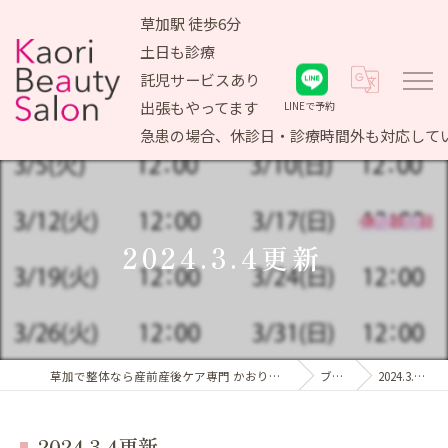
草加駅 徒歩6分
土日も診療
託児サービスあり
出張もやってます
LINEで予約
急患の場合、休診日・診療時間外も対応して
2024.3.4更新⁡
草加で整体なら産前産後ケア専門 かおりビューティサロン
ブログ
2024.3.4更新⁡
2024.3.4更新⁡