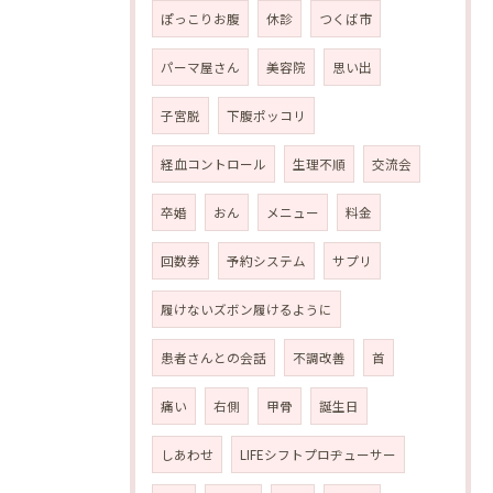
ぽっこりお腹
休診
つくば市
パーマ屋さん
美容院
思い出
子宮脱
下腹ポッコリ
経血コントロール
生理不順
交流会
卒婚
おん
メニュー
料金
回数券
予約システム
サプリ
履けないズボン履けるように
患者さんとの会話
不調改善
首
痛い
右側
甲骨
誕生日
しあわせ
LIFEシフトプロヂューサー