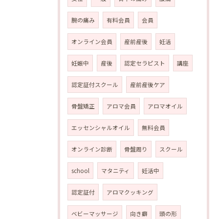
腕の痛み
有料会員
会員
オンライン会員
産前産後
妊活
妊娠中
産後
認定セラピスト
講座
認定証付スクール
産前産後ケア
骨盤矯正
アロマ会員
アロマオイル
エッセンシャルオイル
無料会員
オンライン診断
骨盤周り
スクール
school
マタニティ
妊活中
認定証付
アロマクッキング
ベビーマッサージ
向き癖
頭の形