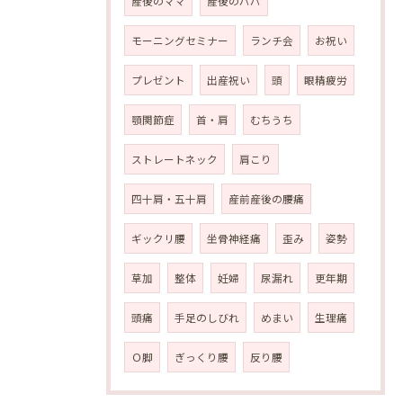
産後のママ
産後のパパ
モーニングセミナー
ランチ会
お祝い
プレゼント
出産祝い
頭
眼精疲労
顎関節症
首・肩
むちうち
ストレートネック
肩こり
四十肩・五十肩
産前産後の腰痛
ギックリ腰
坐骨神経痛
歪み
姿勢
草加
整体
妊婦
尿漏れ
更年期
頭痛
手足のしびれ
めまい
生理痛
Ｏ脚
ぎっくり腰
反り腰