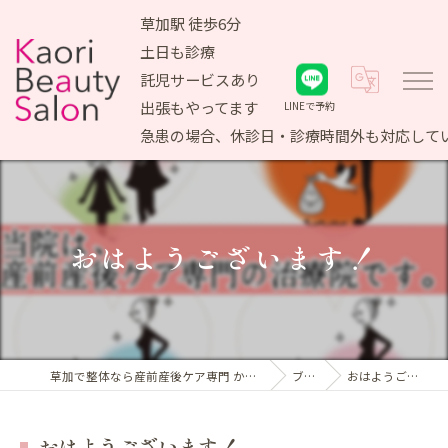
草加駅 徒歩6分
土日も診療
託児サービスあり
出張もやってます
LINEで予約
急患の場合、休診日・診療時間外も対応して
おはようございます！
草加で整体なら産前産後ケア専門 かおりビューティサロン
ブログ
おはようございます！
おはようございます！