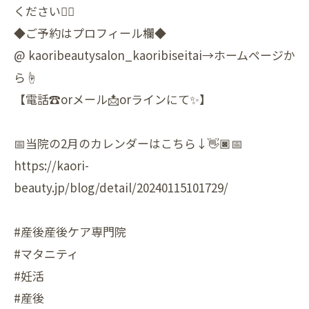
ください🙇‍♀️
◆ご予約はプロフィール欄◆
@ kaoribeautysalon_kaoribiseitai→ホームページか
ら☝️️
【電話☎️︎orメール📩orラインにて✨】
📅当院の2月のカレンダーはこちら↓👋🏿📅
https://kaori-
beauty.jp/blog/detail/20240115101729/
#産後産後ケア専門院
#マタニティ
#妊活
#産後