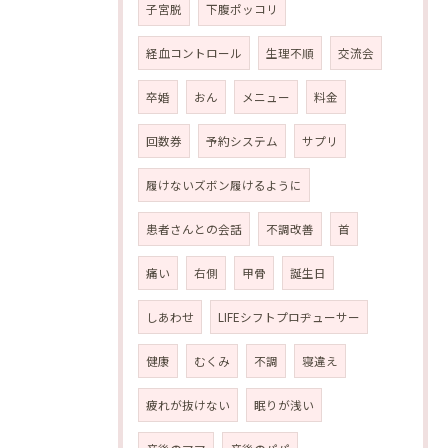
子宮脱
下腹ポッコリ
経血コントロール
生理不順
交流会
卒婚
おん
メニュー
料金
回数券
予約システム
サプリ
履けないズボン履けるように
患者さんとの会話
不調改善
首
痛い
右側
甲骨
誕生日
しあわせ
LIFEシフトプロヂューサー
健康
むくみ
不調
寝違え
疲れが抜けない
眠りが浅い