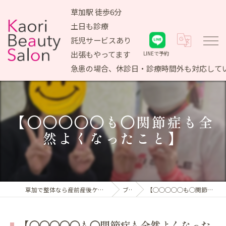
草加駅 徒歩6分
土日も診療
託児サービスあり
出張もやってます
LINEで予約
急患の場合、休診日・診療時間外も対応して
【◯◯◯◯◯も◯関節症も全
然よくなったこと】
草加で整体なら産前産後ケア専門 かおりビューティサロン
ブログ
【◯◯◯◯◯も◯関節症も全然よくなったこと】
【◯◯◯◯◯も◯関節症も全然よくなった