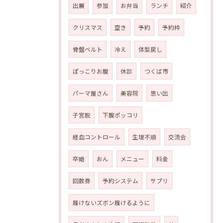
出展
参加
お弁当
ランチ
紹介
クリスマス
空き
予約
予約枠
骨盤ベルト
冷え
体型戻し
ぽっこりお腹
休診
つくば市
パーマ屋さん
美容院
思い出
子宮脱
下腹ポッコリ
経血コントロール
生理不順
交流会
卒婚
おん
メニュー
料金
回数券
予約システム
サプリ
履けないズボン履けるように