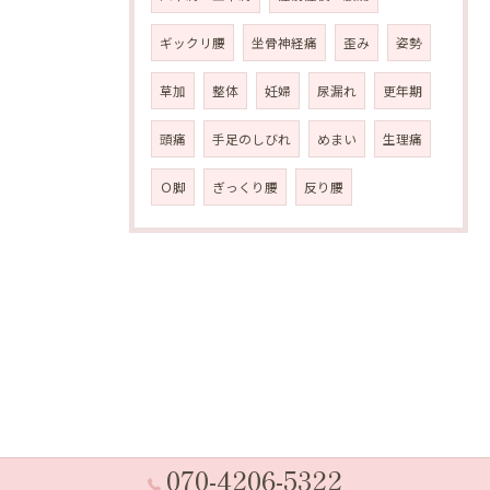
ギックリ腰
坐骨神経痛
歪み
姿勢
草加
整体
妊婦
尿漏れ
更年期
頭痛
手足のしびれ
めまい
生理痛
Ｏ脚
ぎっくり腰
反り腰
070-4206-5322