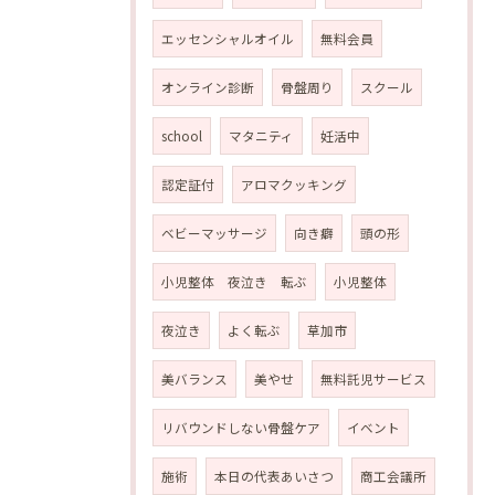
エッセンシャルオイル
無料会員
オンライン診断
骨盤周り
スクール
school
マタニティ
妊活中
認定証付
アロマクッキング
ベビーマッサージ
向き癖
頭の形
小児整体 夜泣き 転ぶ
小児整体
夜泣き
よく転ぶ
草加市
美バランス
美やせ
無料託児サービス
リバウンドしない骨盤ケア
イベント
施術
本日の代表あいさつ
商工会議所