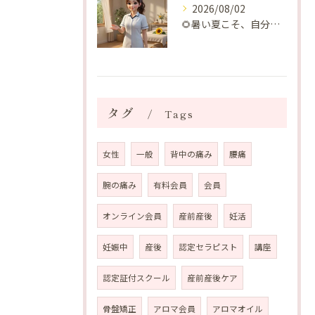
2026/08/02
🌻暑い夏こそ、自分の身体を整える時間を♡
タグ
Tags
女性
一般
背中の痛み
腰痛
腕の痛み
有料会員
会員
オンライン会員
産前産後
妊活
妊娠中
産後
認定セラピスト
講座
認定証付スクール
産前産後ケア
骨盤矯正
アロマ会員
アロマオイル