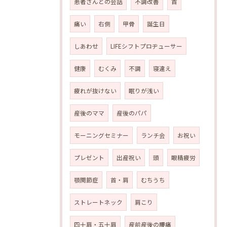
患者さんとの会話
不調改善
首
痛い
右側
甲骨
誕生日
しあわせ
LIFEシフトプロヂューサー
健康
むくみ
不調
寝違え
疲れが抜けない
眠りが浅い
産後のママ
産後のパパ
モーニングセミナー
ランチ会
お祝い
プレゼント
出産祝い
頭
眼精疲労
顎関節症
首・肩
むちうち
ストレートネック
肩こり
四十肩・五十肩
産前産後の腰痛