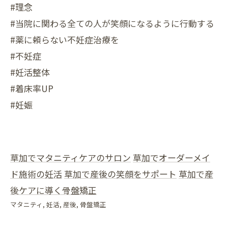
#理念
#当院に関わる全ての人が笑顔になるように行動する
#薬に頼らない不妊症治療を
#不妊症
#妊活整体
#着床率UP
#妊娠
草加でマタニティケアのサロン
草加でオーダーメイ
ド施術の妊活
草加で産後の笑顔をサポート
草加で産
後ケアに導く骨盤矯正
マタニティ
妊活
産後
骨盤矯正