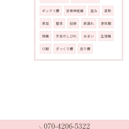
ギックリ腰
坐骨神経痛
歪み
姿勢
草加
整体
妊婦
尿漏れ
更年期
頭痛
手足のしびれ
めまい
生理痛
Ｏ脚
ぎっくり腰
反り腰
070-4206-5322