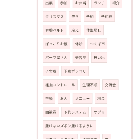
出展
参加
お弁当
ランチ
紹介
クリスマス
空き
予約
予約枠
骨盤ベルト
冷え
体型戻し
ぽっこりお腹
休診
つくば市
パーマ屋さん
美容院
思い出
子宮脱
下腹ポッコリ
経血コントロール
生理不順
交流会
卒婚
おん
メニュー
料金
回数券
予約システム
サプリ
履けないズボン履けるように