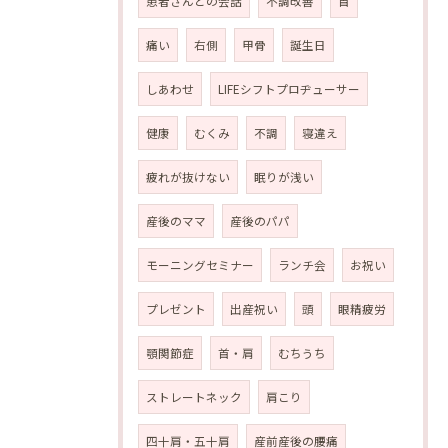
患者さんとの会話
不調改善
首
痛い
右側
甲骨
誕生日
しあわせ
LIFEシフトプロヂューサー
健康
むくみ
不調
寝違え
疲れが抜けない
眠りが浅い
産後のママ
産後のパパ
モーニングセミナー
ランチ会
お祝い
プレゼント
出産祝い
頭
眼精疲労
顎関節症
首・肩
むちうち
ストレートネック
肩こり
四十肩・五十肩
産前産後の腰痛