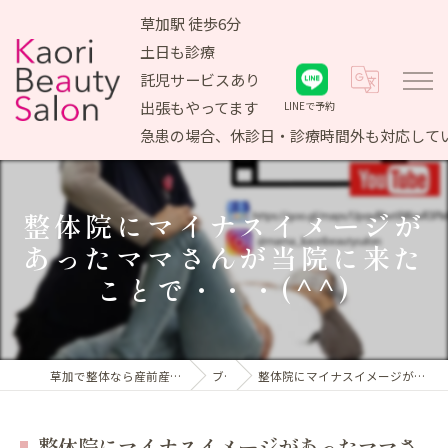
草加駅 徒歩6分
土日も診療
託児サービスあり
出張もやってます
LINEで予約
急患の場合、休診日・診療時間外も対応して
整体院にマイナスイメージが
あったママさんが当院に来た
ことで・・・(^^)
草加で整体なら産前産後ケア専門 かおりビューティサロン
ブログ
整体院にマイナスイメージがあったママさんが当院に来たことで・・・(^^)
整体院にマイナスイメージがあったママさ