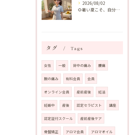
2026/08/02
🌻暑い夏こそ、自分の身体を整える時間を♡
タグ
Tags
女性
一般
背中の痛み
腰痛
腕の痛み
有料会員
会員
オンライン会員
産前産後
妊活
妊娠中
産後
認定セラピスト
講座
認定証付スクール
産前産後ケア
骨盤矯正
アロマ会員
アロマオイル