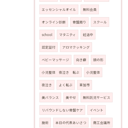
エッセンシャルオイル
無料会員
オンライン診断
骨盤周り
スクール
school
マタニティ
妊活中
認定証付
アロマクッキング
ベビーマッサージ
向き癖
頭の形
小児整体 夜泣き 転ぶ
小児整体
夜泣き
よく転ぶ
草加市
美バランス
美やせ
無料託児サービス
リバウンドしない骨盤ケア
イベント
施術
本日の代表あいさつ
商工会議所