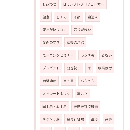
しあわせ
LIFEシフトプロヂューサー
健康
むくみ
不調
寝違え
疲れが抜けない
眠りが浅い
産後のママ
産後のパパ
モーニングセミナー
ランチ会
お祝い
プレゼント
出産祝い
頭
眼精疲労
顎関節症
首・肩
むちうち
ストレートネック
肩こり
四十肩・五十肩
産前産後の腰痛
ギックリ腰
坐骨神経痛
歪み
姿勢