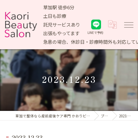
草加駅 徒歩6分
土日も診療
託児サービスあり
出張もやってます
LINEで予約
急患の場合、休診日・診療時間外も対応して
2023.12.23
草加で整体なら産前産後ケア専門 かおりビューティサロン
ブログ
2023.12.23
2023.12.23