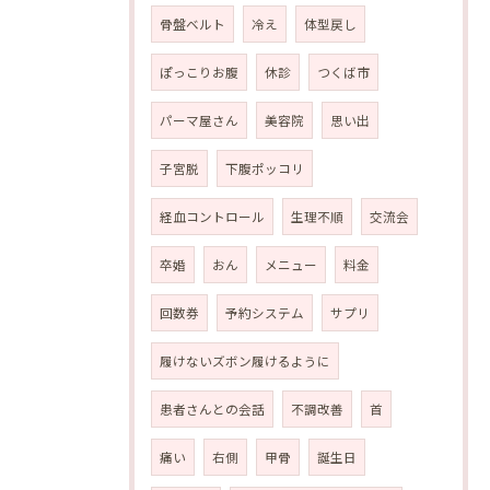
骨盤ベルト
冷え
体型戻し
ぽっこりお腹
休診
つくば市
パーマ屋さん
美容院
思い出
子宮脱
下腹ポッコリ
経血コントロール
生理不順
交流会
卒婚
おん
メニュー
料金
回数券
予約システム
サプリ
履けないズボン履けるように
患者さんとの会話
不調改善
首
痛い
右側
甲骨
誕生日