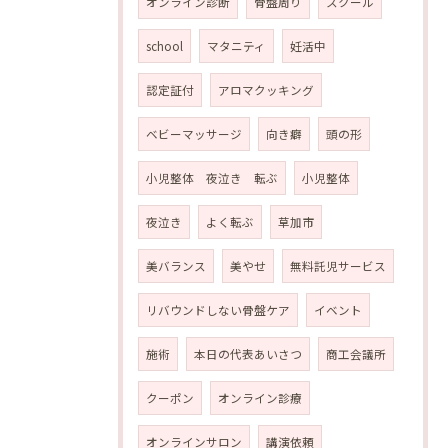
オンライン診断
骨盤周り
スクール
school
マタニティ
妊活中
認定証付
アロマクッキング
ベビーマッサージ
向き癖
頭の形
小児整体 夜泣き 転ぶ
小児整体
夜泣き
よく転ぶ
草加市
美バランス
美やせ
無料託児サービス
リバウンドしない骨盤ケア
イベント
施術
本日の代表あいさつ
商工会議所
クーポン
オンライン診療
オンラインサロン
講演依頼