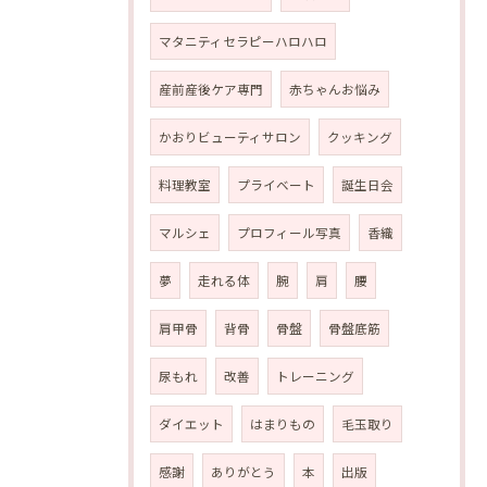
マタニティセラピーハロハロ
産前産後ケア専門
赤ちゃんお悩み
かおりビューティサロン
クッキング
料理教室
プライベート
誕生日会
マルシェ
プロフィール写真
香織
夢
走れる体
腕
肩
腰
肩甲骨
背骨
骨盤
骨盤底筋
尿もれ
改善
トレーニング
ダイエット
はまりもの
毛玉取り
感謝
ありがとう
本
出版