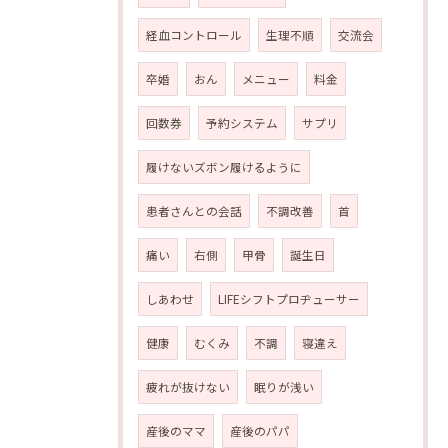
経血コントロール
生理不順
交流会
卒婚
おん
メニュー
料金
回数券
予約システム
サプリ
履けないズボン履けるように
患者さんとの会話
不調改善
首
痛い
右側
甲骨
誕生日
しあわせ
LIFEシフトプロヂューサー
健康
むくみ
不調
寝違え
疲れが抜けない
眠りが浅い
産後のママ
産後のパパ