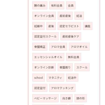
腕の痛み
有料会員
会員
オンライン会員
産前産後
妊活
妊娠中
産後
認定セラピスト
講座
認定証付スクール
産前産後ケア
骨盤矯正
アロマ会員
アロマオイル
エッセンシャルオイル
無料会員
オンライン診断
骨盤周り
スクール
school
マタニティ
妊活中
認定証付
アロマクッキング
ベビーマッサージ
向き癖
頭の形