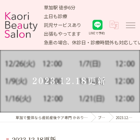
草加駅 徒歩6分
土日も診療
託児サービスあり
出張もやってます
LINEで予約
急患の場合、休診日・診療時間外も対応して
2023.12.18更新⁡
草加で整体なら産前産後ケア専門 かおりビューティサロン
ブログ
2023.12.18更新⁡
2023.12.18更新⁡