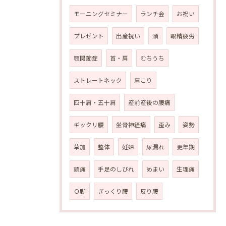
モーニングセミナー
ランチ会
お祝い
プレゼント
出産祝い
頭
眼精疲労
顎関節症
首・肩
むちうち
ストレートネック
肩こり
四十肩・五十肩
産前産後の腰痛
ギックリ腰
坐骨神経痛
歪み
姿勢
草加
整体
妊婦
尿漏れ
更年期
頭痛
手足のしびれ
めまい
生理痛
Ｏ脚
ぎっくり腰
反り腰