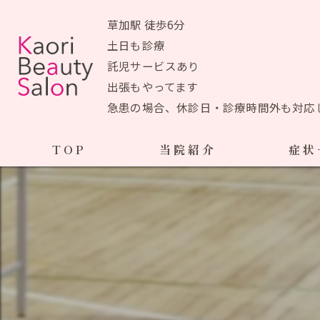
草加駅 徒歩6分
土日も診療
託児サービスあり
出張もやってます
急患の場合、休診日・診療時間外も対応
TOP
当院紹介
症状
当院おすすめメニュー
産前の症状
生理痛
初めての方へ
ＰＭＳ
アクセスマップ
ブライ
院長あいさつ