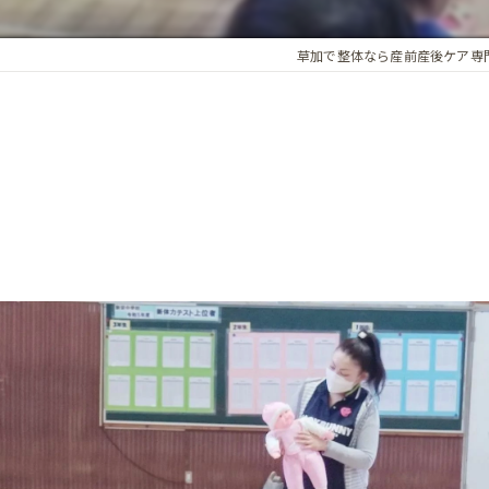
アロマオイル
草加で整体なら産前産後ケア専
骨盤・姿勢の歪み
カイロプラクティック
ホルモンバランス
オプション
子宮調整
基礎体温調整
頭蓋骨矯正
子宮・卵巣周囲の循環
腸内環境
精前整体
ア整体 よくある質問