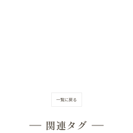
顎関節症
ダイエット
状
の頭蓋骨
まい整体
症状
んの頭の形、向き癖
一覧に戻る
んの発達が気になる
んの便秘
関連タグ
んの筋肉のアンバランス