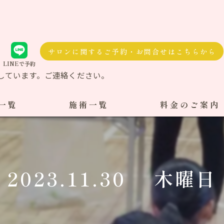
サロンに関するご予約・お問合せはこちらから
LINEで予約
しています。ご連絡ください。
一覧
施術一覧
料金のご案内
自費治療
料金一覧
交通事故施術
2023.11.30 木曜日
ケア整体
ダル整体
骨盤矯正