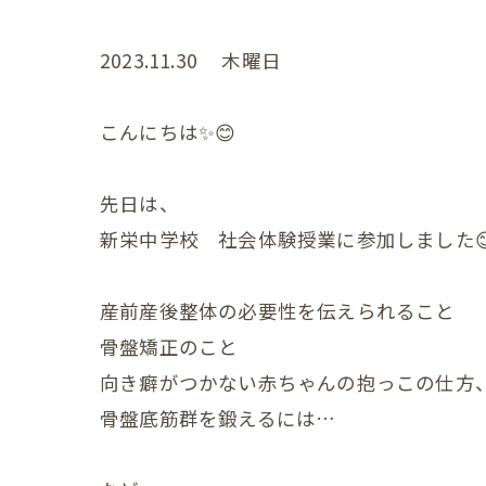
妊娠中
2023.11.30 木曜日
妊娠中
こんにちは✨😊
妊娠中
妊娠中
先日は、
新栄中学校 社会体験授業に参加しました
妊娠中
ＶＢＡ
産前産後整体の必要性を伝えられること
誕生前
骨盤矯正のこと
向き癖がつかない赤ちゃんの抱っこの仕方
産後の症状
骨盤底筋群を鍛えるには…
産後の