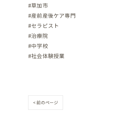
#草加市
産後の
#産前産後ケア専門
産後の
#セラピスト
更年期の症
#治療院
#中学校
更年期
#社会体験授業
子宮じ
赤ちゃんの
赤ちゃ
< 前のページ
赤ちゃ
赤ちゃ
赤ちゃ