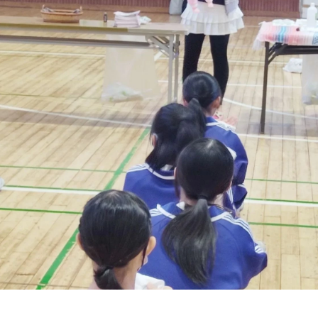
状
の腰
の首
の肩
の腕
の肩甲骨
の背中
の恥骨
の股関節