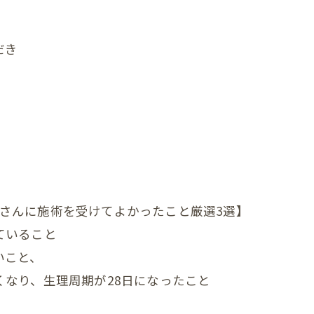
首
肩
だき
腕
肩甲骨
背中
恥骨
股関節
ママさんに施術を受けてよかったこと厳選3選】
膝
ていること
いこと、
足首
なり、生理周期が28日になったこと
頭