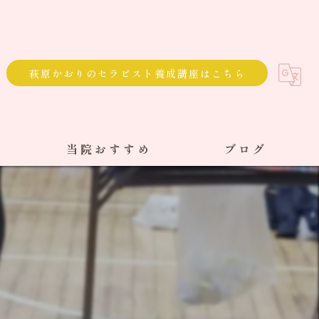
萩原かおりのセラピスト養成講座はこちら
当院おすすめ
ブログ
選べる通院方法
回数券
サブスク
単発