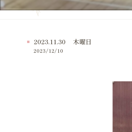
妊活の症状
当院の特徴
妊活の
よくある質問
妊活 
お問い合せ
2023.11.30 木曜日
妊活 
施術事例（一般的な症状）
2023/12/10
妊活 
施術事例（妊活・マタニティ・産後）
妊活 
お客様の感想
妊活 
LINE等でいただいたメッセージ
妊活 
体外受
妊活ケ