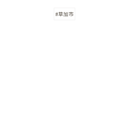
んの反り返り
#草加市
んの寝つき悪い
んの授乳しづらい
んの夜泣き
んのママと触れ合い
ん骨盤ケア
んの斜頭症メニュー
ん ママ＆赤ちゃんコース
ん ぐんぐん発達コース
ん すくすく発達コース