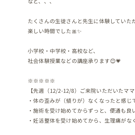
など、、、
産後の
産後の
たくさんの生徒さんと先生に体験していた
産後の
楽しい時間でした🎀✨
産後の
小学校・中学校・高校など、
産後の
社会体験授業などの講座承ります😊💗
産後の
※※※※※
産後の
【先週（12/2-12/8）ご来院いただいた
産後の
・体の歪みが（傾りが）なくなったと感じ
・施術を受け始めてからずっと、便通も良
産後の
・妊活整体を受け始めてから、生理痛がなく
産後の