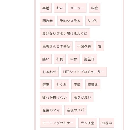
卒婚
おん
メニュー
料金
回数券
予約システム
サプリ
履けないズボン履けるように
患者さんとの会話
不調改善
首
痛い
右側
甲骨
誕生日
しあわせ
LIFEシフトプロヂューサー
健康
むくみ
不調
寝違え
疲れが抜けない
眠りが浅い
産後のママ
産後のパパ
モーニングセミナー
ランチ会
お祝い