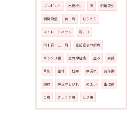
プレゼント
出産祝い
頭
眼精疲労
顎関節症
首・肩
むちうち
ストレートネック
肩こり
四十肩・五十肩
産前産後の腰痛
ギックリ腰
坐骨神経痛
歪み
姿勢
草加
整体
妊婦
尿漏れ
更年期
頭痛
手足のしびれ
めまい
生理痛
Ｏ脚
ぎっくり腰
反り腰