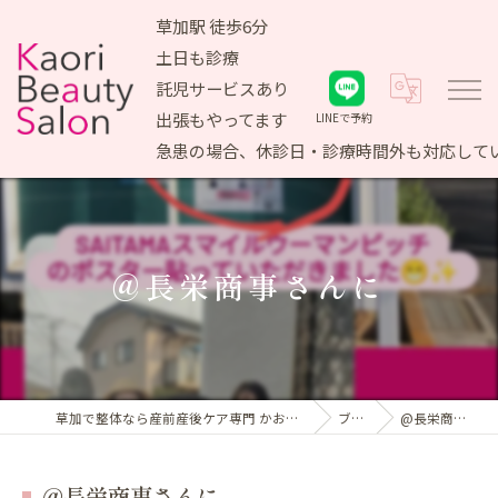
草加駅 徒歩6分
土日も診療
託児サービスあり
出張もやってます
LINEで予約
急患の場合、休診日・診療時間外も対応して
@長栄商事さんに
草加で整体なら産前産後ケア専門 かおりビューティサロン
ブログ
@長栄商事さんに
@長栄商事さんに