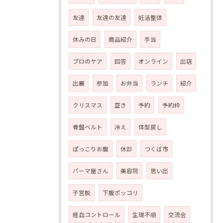
友達
友達の友達
妊活整体
休みの日
商品紹介
手当
プロのケア
回答
オンライン
出店
出展
参加
お弁当
ランチ
紹介
クリスマス
空き
予約
予約枠
骨盤ベルト
冷え
体型戻し
ぽっこりお腹
休診
つくば市
パーマ屋さん
美容院
思い出
子宮脱
下腹ポッコリ
経血コントロール
生理不順
交流会