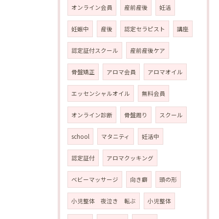
オンライン会員
産前産後
妊活
妊娠中
産後
認定セラピスト
講座
認定証付スクール
産前産後ケア
骨盤矯正
アロマ会員
アロマオイル
エッセンシャルオイル
無料会員
オンライン診断
骨盤周り
スクール
school
マタニティ
妊活中
認定証付
アロマクッキング
ベビーマッサージ
向き癖
頭の形
小児整体 夜泣き 転ぶ
小児整体