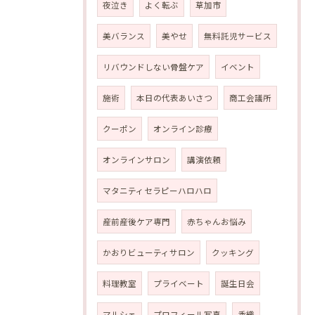
夜泣き
よく転ぶ
草加市
美バランス
美やせ
無料託児サービス
リバウンドしない骨盤ケア
イベント
施術
本日の代表あいさつ
商工会議所
クーポン
オンライン診療
オンラインサロン
講演依頼
マタニティセラピーハロハロ
産前産後ケア専門
赤ちゃんお悩み
かおりビューティサロン
クッキング
料理教室
プライベート
誕生日会
マルシェ
プロフィール写真
香織