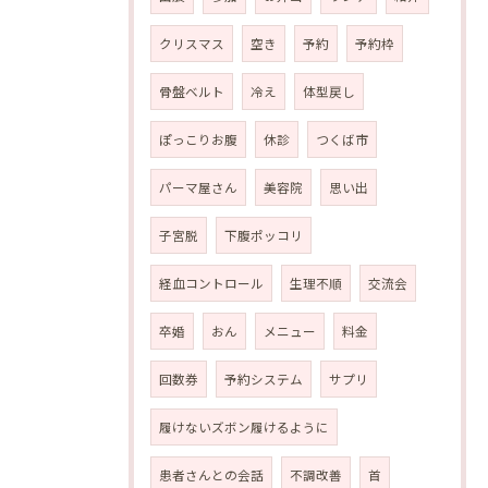
クリスマス
空き
予約
予約枠
骨盤ベルト
冷え
体型戻し
ぽっこりお腹
休診
つくば市
パーマ屋さん
美容院
思い出
子宮脱
下腹ポッコリ
経血コントロール
生理不順
交流会
卒婚
おん
メニュー
料金
回数券
予約システム
サプリ
履けないズボン履けるように
患者さんとの会話
不調改善
首