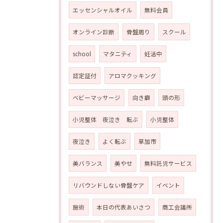
エッセンシャルオイル
無料会員
オンライン診断
骨盤周り
スクール
school
マタニティ
妊活中
認定証付
アロマクッキング
ベビーマッサージ
向き癖
頭の形
小児整体 夜泣き 転ぶ
小児整体
夜泣き
よく転ぶ
草加市
美バランス
美やせ
無料託児サービス
リバウンドしない骨盤ケア
イベント
施術
本日の代表あいさつ
商工会議所