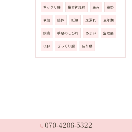
ギックリ腰
坐骨神経痛
歪み
姿勢
草加
整体
妊婦
尿漏れ
更年期
頭痛
手足のしびれ
めまい
生理痛
Ｏ脚
ぎっくり腰
反り腰
070-4206-5322