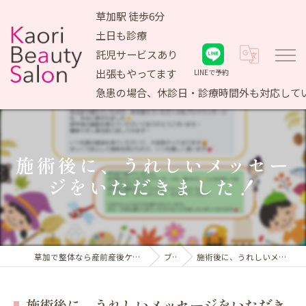
草加駅 徒歩6分
土日も診療
託児サービスあり
出張もやってます
LINEで予約
急患の場合、休診日・診療時間外も対応して
施術後に、うれしいメッセー
ジをいただきました！
草加で整体なら産前産後ケア専門 かおりビューティサロン
ブログ
施術後に、うれしいメッセージをいただきました！
施術後に、うれしいメッセージをいただき