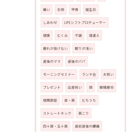
痛い
右側
甲骨
誕生日
しあわせ
LIFEシフトプロヂューサー
健康
むくみ
不調
寝違え
疲れが抜けない
眠りが浅い
産後のママ
産後のパパ
モーニングセミナー
ランチ会
お祝い
プレゼント
出産祝い
頭
眼精疲労
顎関節症
首・肩
むちうち
ストレートネック
肩こり
四十肩・五十肩
産前産後の腰痛