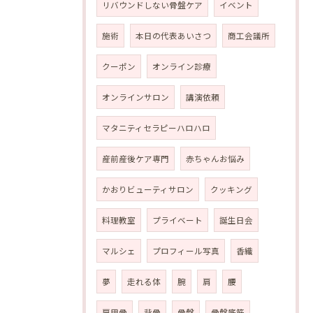
リバウンドしない骨盤ケア
イベント
施術
本日の代表あいさつ
商工会議所
クーポン
オンライン診療
オンラインサロン
講演依頼
マタニティセラピーハロハロ
産前産後ケア専門
赤ちゃんお悩み
かおりビューティサロン
クッキング
料理教室
プライベート
誕生日会
マルシェ
プロフィール写真
香織
夢
走れる体
腕
肩
腰
肩甲骨
背骨
骨盤
骨盤底筋