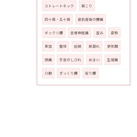
ストレートネック
肩こり
四十肩・五十肩
産前産後の腰痛
ギックリ腰
坐骨神経痛
歪み
姿勢
草加
整体
妊婦
尿漏れ
更年期
頭痛
手足のしびれ
めまい
生理痛
Ｏ脚
ぎっくり腰
反り腰