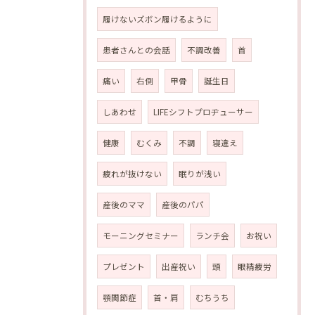
履けないズボン履けるように
患者さんとの会話
不調改善
首
痛い
右側
甲骨
誕生日
しあわせ
LIFEシフトプロヂューサー
健康
むくみ
不調
寝違え
疲れが抜けない
眠りが浅い
産後のママ
産後のパパ
モーニングセミナー
ランチ会
お祝い
プレゼント
出産祝い
頭
眼精疲労
顎関節症
首・肩
むちうち