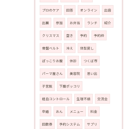
プロのケア
回答
オンライン
出店
出展
参加
お弁当
ランチ
紹介
クリスマス
空き
予約
予約枠
骨盤ベルト
冷え
体型戻し
ぽっこりお腹
休診
つくば市
パーマ屋さん
美容院
思い出
子宮脱
下腹ポッコリ
経血コントロール
生理不順
交流会
卒婚
おん
メニュー
料金
回数券
予約システム
サプリ