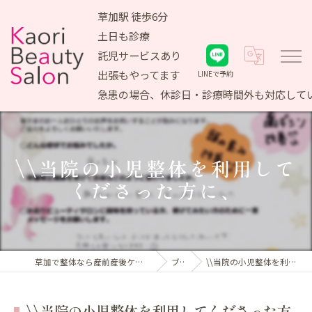
草加駅 徒歩6分
土日も診療
託児サービスあり
出張もやってます
LINEで予約
急患の場合、休診日・診療時間外も対応して
\\当院の小児整体を利用して
くださった方に、
草加で整体なら産前産後ケア専門 かおりビューティサロン
ブログ
\\当院の小児整体を利用してくださった方に、
\\当院の小児整体を利用してくださった方