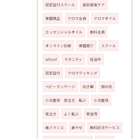
認定証付スクール
産前産後ケア
骨盤矯正
アロマ会員
アロマオイル
エッセンシャルオイル
無料会員
オンライン診断
骨盤周り
スクール
school
マタニティ
妊活中
認定証付
アロマクッキング
ベビーマッサージ
向き癖
頭の形
小児整体 夜泣き 転ぶ
小児整体
夜泣き
よく転ぶ
草加市
美バランス
美やせ
無料託児サービス