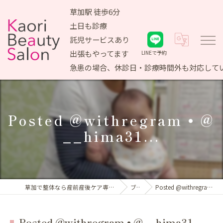
草加駅 徒歩6分
土日も診療
託児サービスあり
出張もやってます
LINEで予約
急患の場合、休診日・診療時間外も対応して
Posted @withregram • @
__hima31...
草加で整体なら産前産後ケア専門 かおりビューティサロン
ブログ
Posted @withregram • @__hima31...
Posted @withregram • @__hima31...