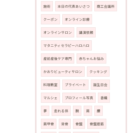
施術
本日の代表あいさつ
商工会議所
クーポン
オンライン診療
オンラインサロン
講演依頼
マタニティセラピーハロハロ
産前産後ケア専門
赤ちゃんお悩み
かおりビューティサロン
クッキング
料理教室
プライベート
誕生日会
マルシェ
プロフィール写真
香織
夢
走れる体
腕
肩
腰
肩甲骨
背骨
骨盤
骨盤底筋