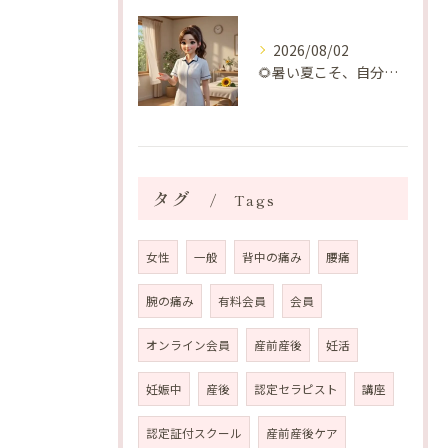
2026/08/02
🌻暑い夏こそ、自分の身体を整える時間を♡
タグ
Tags
女性
一般
背中の痛み
腰痛
腕の痛み
有料会員
会員
オンライン会員
産前産後
妊活
妊娠中
産後
認定セラピスト
講座
認定証付スクール
産前産後ケア