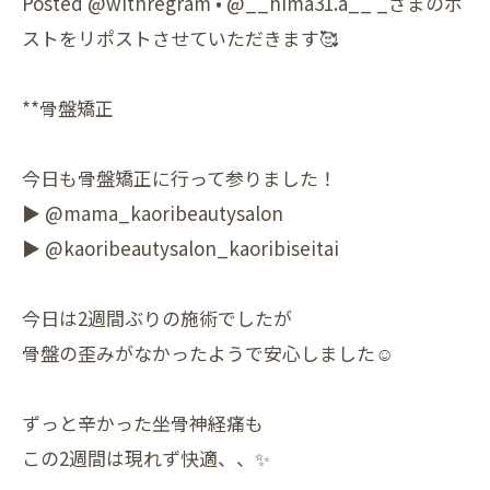
Posted @withregram • @__hima31.a__ _さまのポ
ストをリポストさせていただきます🥰
**骨盤矯正
今日も骨盤矯正に行って参りました！
▶︎ @mama_kaoribeautysalon
▶︎ @kaoribeautysalon_kaoribiseitai
今日は2週間ぶりの施術でしたが
骨盤の歪みがなかったようで安心しました☺️
ずっと辛かった坐骨神経痛も
この2週間は現れず快適、、✨