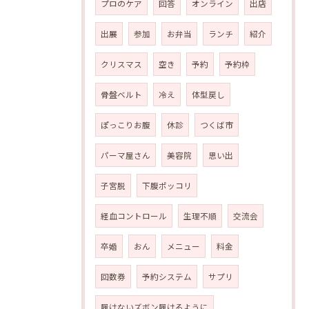
プロのケア
回答
オンライン
出店
出展
参加
お弁当
ランチ
紹介
クリスマス
空き
予約
予約枠
骨盤ベルト
冷え
体型戻し
ぽっこりお腹
休診
つくば市
パーマ屋さん
美容院
思い出
子宮脱
下腹ポッコリ
経血コントロール
生理不順
交流会
卒婚
おん
メニュー
料金
回数券
予約システム
サプリ
履けないズボン履けるように