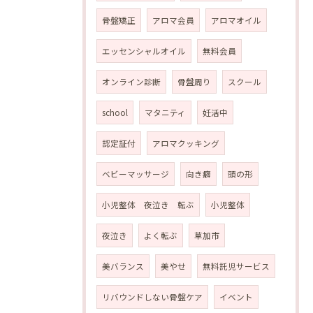
骨盤矯正
アロマ会員
アロマオイル
エッセンシャルオイル
無料会員
オンライン診断
骨盤周り
スクール
school
マタニティ
妊活中
認定証付
アロマクッキング
ベビーマッサージ
向き癖
頭の形
小児整体 夜泣き 転ぶ
小児整体
夜泣き
よく転ぶ
草加市
美バランス
美やせ
無料託児サービス
リバウンドしない骨盤ケア
イベント