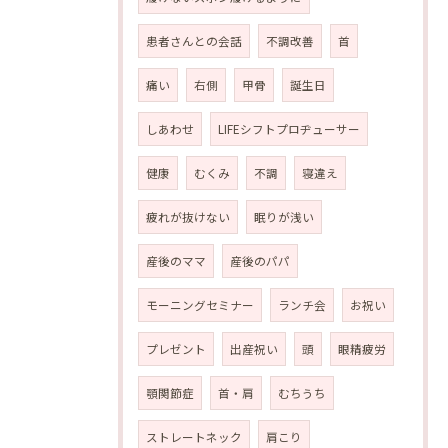
患者さんとの会話
不調改善
首
痛い
右側
甲骨
誕生日
しあわせ
LIFEシフトプロヂューサー
健康
むくみ
不調
寝違え
疲れが抜けない
眠りが浅い
産後のママ
産後のパパ
モーニングセミナー
ランチ会
お祝い
プレゼント
出産祝い
頭
眼精疲労
顎関節症
首・肩
むちうち
ストレートネック
肩こり