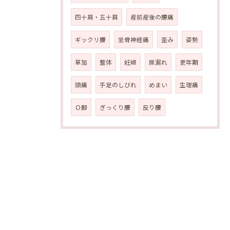
四十肩・五十肩
産前産後の腰痛
ギックリ腰
坐骨神経痛
歪み
姿勢
草加
整体
妊婦
尿漏れ
更年期
頭痛
手足のしびれ
めまい
生理痛
Ｏ脚
ぎっくり腰
反り腰