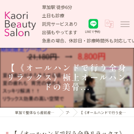
草加駅 徒歩6分
土日も診療
託児サービスあり
出張もやってます
LINEで予約
急患の場合、休診日・診療時間外も対応して
【《オールハンドで行う全身
リラックス》極上オールハン
ドの美骨...
草加で整体なら産前産後ケア専門 かおりビューティサロン
ブログ
【《オールハンドで行う全身リラックス》極上オールハンドの美骨...
【《オールハンドで行う全身リラックス》