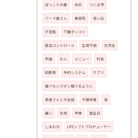
ぽっこりお腹
休診
つくば市
パーマ屋さん
美容院
思い出
子宮脱
下腹ポッコリ
経血コントロール
生理不順
交流会
卒婚
おん
メニュー
料金
回数券
予約システム
サプリ
履けないズボン履けるように
患者さんとの会話
不調改善
首
痛い
右側
甲骨
誕生日
しあわせ
LIFEシフトプロヂューサー