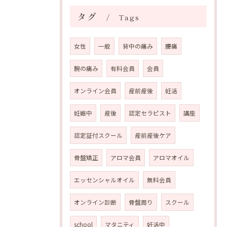
タグ
Tags
女性
一般
背中の痛み
腰痛
腕の痛み
有料会員
会員
オンライン会員
産前産後
妊活
妊娠中
産後
認定セラピスト
講座
認定証付スクール
産前産後ケア
骨盤矯正
アロマ会員
アロマオイル
エッセンシャルオイル
無料会員
オンライン診断
骨盤周り
スクール
school
マタニティ
妊活中