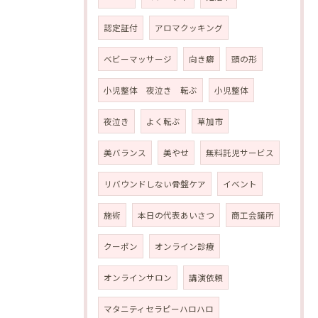
認定証付
アロマクッキング
ベビーマッサージ
向き癖
頭の形
小児整体 夜泣き 転ぶ
小児整体
夜泣き
よく転ぶ
草加市
美バランス
美やせ
無料託児サービス
リバウンドしない骨盤ケア
イベント
施術
本日の代表あいさつ
商工会議所
クーポン
オンライン診療
オンラインサロン
講演依頼
マタニティセラピーハロハロ