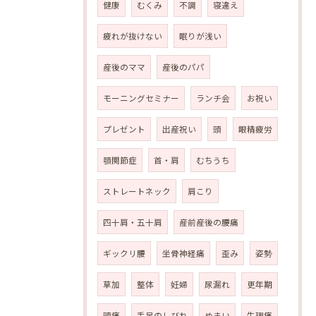
健康
むくみ
不調
寝違え
疲れが抜けない
眠りが浅い
産後のママ
産後のパパ
モーニングセミナー
ランチ会
お祝い
プレゼント
出産祝い
頭
眼精疲労
顎関節症
首・肩
むちうち
ストレートネック
肩こり
四十肩・五十肩
産前産後の腰痛
ギックリ腰
坐骨神経痛
歪み
姿勢
草加
整体
妊婦
尿漏れ
更年期
頭痛
手足のしびれ
めまい
生理痛