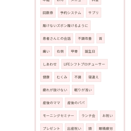
回数券
予約システム
サプリ
履けないズボン履けるように
患者さんとの会話
不調改善
首
痛い
右側
甲骨
誕生日
しあわせ
LIFEシフトプロヂューサー
健康
むくみ
不調
寝違え
疲れが抜けない
眠りが浅い
産後のママ
産後のパパ
モーニングセミナー
ランチ会
お祝い
プレゼント
出産祝い
頭
眼精疲労