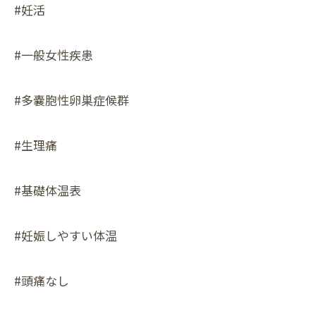
#妊活
#一般女性疾患
#多嚢胞性卵巣症候群
#生理痛
#基礎体温表
#妊娠しやすい体温
#頭痛なし