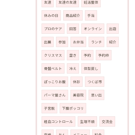
友達
友達の友達
妊活整体
休みの日
商品紹介
手当
プロのケア
回答
オンライン
出店
出展
参加
お弁当
ランチ
紹介
クリスマス
空き
予約
予約枠
骨盤ベルト
冷え
体型戻し
ぽっこりお腹
休診
つくば市
パーマ屋さん
美容院
思い出
子宮脱
下腹ポッコリ
経血コントロール
生理不順
交流会
卒婚
おん
メニュー
料金