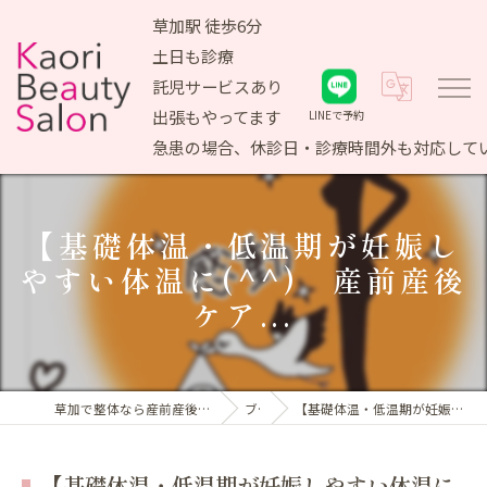
草加駅 徒歩6分
土日も診療
託児サービスあり
出張もやってます
LINEで予約
急患の場合、休診日・診療時間外も対応して
【基礎体温・低温期が妊娠し
やすい体温に(^^) 産前産後
ケア...
草加で整体なら産前産後ケア専門 かおりビューティサロン
ブログ
【基礎体温・低温期が妊娠しやすい体温に(^^) 産前産後ケア...
【基礎体温・低温期が妊娠しやすい体温に