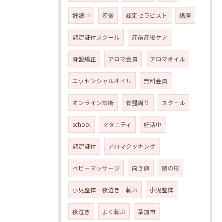
妊娠中
産後
認定セラピスト
講座
認定証付スクール
産前産後ケア
骨盤矯正
アロマ会員
アロマオイル
エッセンシャルオイル
無料会員
オンライン診断
骨盤周り
スクール
school
マタニティ
妊活中
認定証付
アロマクッキング
ベビーマッサージ
向き癖
頭の形
小児整体 夜泣き 転ぶ
小児整体
夜泣き
よく転ぶ
草加市