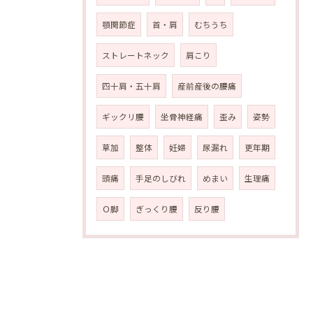
顎関節症
首・肩
むちうち
ストレートネック
肩こり
四十肩・五十肩
産前産後の腰痛
ギックリ腰
坐骨神経痛
歪み
姿勢
草加
整体
妊婦
尿漏れ
更年期
頭痛
手足のしびれ
めまい
生理痛
Ｏ脚
ぎっくり腰
反り腰