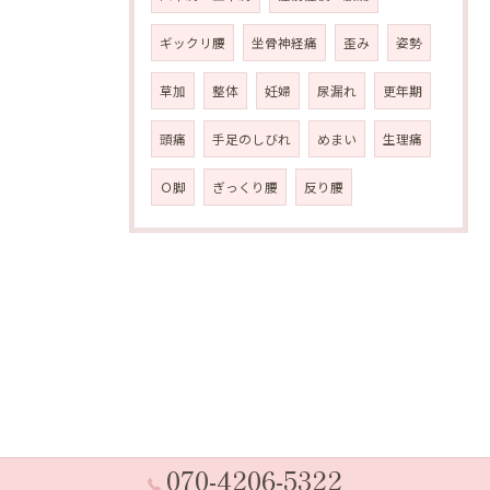
ギックリ腰
坐骨神経痛
歪み
姿勢
草加
整体
妊婦
尿漏れ
更年期
頭痛
手足のしびれ
めまい
生理痛
Ｏ脚
ぎっくり腰
反り腰
070-4206-5322