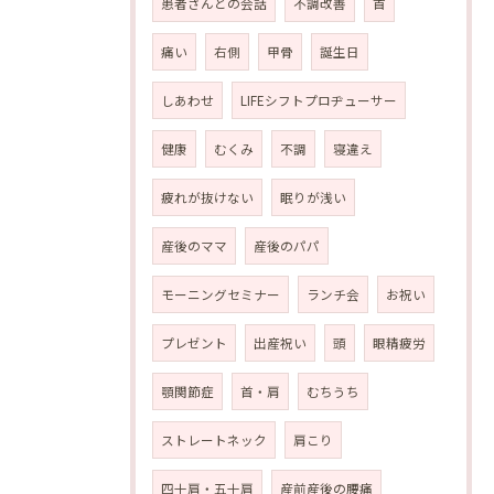
患者さんとの会話
不調改善
首
痛い
右側
甲骨
誕生日
しあわせ
LIFEシフトプロヂューサー
健康
むくみ
不調
寝違え
疲れが抜けない
眠りが浅い
産後のママ
産後のパパ
モーニングセミナー
ランチ会
お祝い
プレゼント
出産祝い
頭
眼精疲労
顎関節症
首・肩
むちうち
ストレートネック
肩こり
四十肩・五十肩
産前産後の腰痛