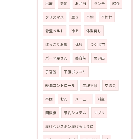
出展
参加
お弁当
ランチ
紹介
クリスマス
空き
予約
予約枠
骨盤ベルト
冷え
体型戻し
ぽっこりお腹
休診
つくば市
パーマ屋さん
美容院
思い出
子宮脱
下腹ポッコリ
経血コントロール
生理不順
交流会
卒婚
おん
メニュー
料金
回数券
予約システム
サプリ
履けないズボン履けるように