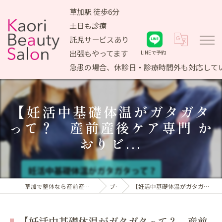
草加駅 徒歩6分
土日も診療
託児サービスあり
出張もやってます
LINEで予約
急患の場合、休診日・診療時間外も対応して
【妊活中基礎体温がガタガタ
って？ 産前産後ケア専門 か
おりビ...
草加で整体なら産前産後ケア専門 かおりビューティサロン
ブログ
【妊活中基礎体温がガタガタって？ 産前産後ケア専門 かおりビ...
【妊活中基礎体温がガタガタって？ 産前