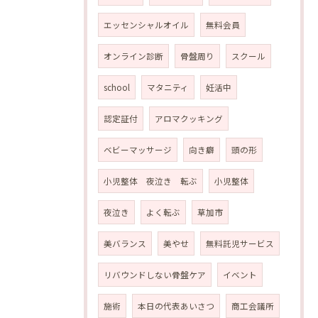
エッセンシャルオイル
無料会員
オンライン診断
骨盤周り
スクール
school
マタニティ
妊活中
認定証付
アロマクッキング
ベビーマッサージ
向き癖
頭の形
小児整体 夜泣き 転ぶ
小児整体
夜泣き
よく転ぶ
草加市
美バランス
美やせ
無料託児サービス
リバウンドしない骨盤ケア
イベント
施術
本日の代表あいさつ
商工会議所