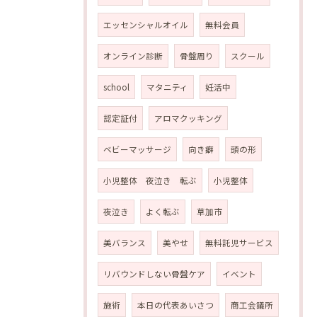
エッセンシャルオイル
無料会員
オンライン診断
骨盤周り
スクール
school
マタニティ
妊活中
認定証付
アロマクッキング
ベビーマッサージ
向き癖
頭の形
小児整体 夜泣き 転ぶ
小児整体
夜泣き
よく転ぶ
草加市
美バランス
美やせ
無料託児サービス
リバウンドしない骨盤ケア
イベント
施術
本日の代表あいさつ
商工会議所