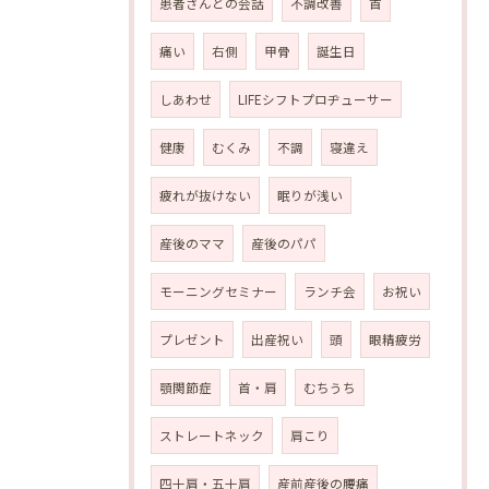
患者さんとの会話
不調改善
首
痛い
右側
甲骨
誕生日
しあわせ
LIFEシフトプロヂューサー
健康
むくみ
不調
寝違え
疲れが抜けない
眠りが浅い
産後のママ
産後のパパ
モーニングセミナー
ランチ会
お祝い
プレゼント
出産祝い
頭
眼精疲労
顎関節症
首・肩
むちうち
ストレートネック
肩こり
四十肩・五十肩
産前産後の腰痛