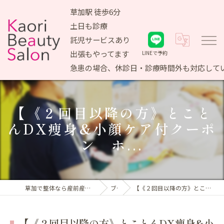
草加駅 徒歩6分
土日も診療
託児サービスあり
出張もやってます
LINEで予約
急患の場合、休診日・診療時間外も対応して
【《２回目以降の方》とこと
んDX痩身&小顔ケア付クーポ
ン ホ...
草加で整体なら産前産後ケア専門 かおりビューティサロン
ブログ
【《２回目以降の方》とことんDX痩身&小顔ケア付クーポン ホ...
【《２回目以降の方》とことんDX痩身&小