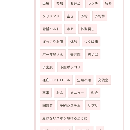
出展
参加
お弁当
ランチ
紹介
クリスマス
空き
予約
予約枠
骨盤ベルト
冷え
体型戻し
ぽっこりお腹
休診
つくば市
パーマ屋さん
美容院
思い出
子宮脱
下腹ポッコリ
経血コントロール
生理不順
交流会
卒婚
おん
メニュー
料金
回数券
予約システム
サプリ
履けないズボン履けるように