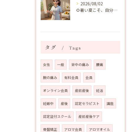
2026/08/02
🌻暑い夏こそ、自分の身体を整える時間を♡
タグ
Tags
女性
一般
背中の痛み
腰痛
腕の痛み
有料会員
会員
オンライン会員
産前産後
妊活
妊娠中
産後
認定セラピスト
講座
認定証付スクール
産前産後ケア
骨盤矯正
アロマ会員
アロマオイル