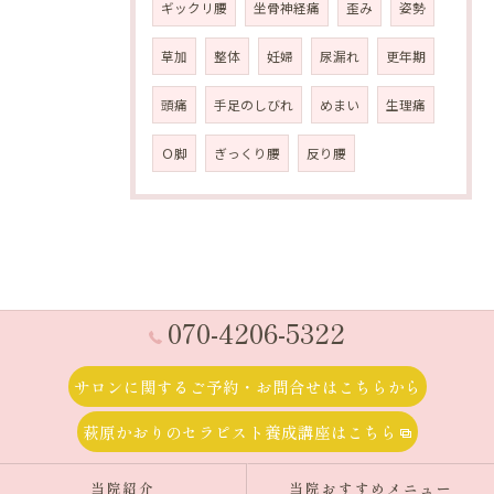
ギックリ腰
坐骨神経痛
歪み
姿勢
草加
整体
妊婦
尿漏れ
更年期
頭痛
手足のしびれ
めまい
生理痛
Ｏ脚
ぎっくり腰
反り腰
070-4206-5322
サロンに関するご予約・お問合せはこちらから
萩原かおりのセラピスト養成講座はこちら
当院紹介
当院おすすめメニュー