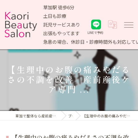
草加駅 徒歩6分
土日も診療
託児サービスあり
出張もやってます
LINEで予約
急患の場合、休診日・診療時間外も対応して
【生理中のお腹の痛みやだる
さの不調を改善 産前産後ケ
ア専門 ...
草加で整体なら産前産後ケア専門 かおりビューティサロン
ブログ
【生理中のお腹の痛みやだるさの不調を改善 産前産後ケア専門 ...
【生理中のお腹の痛みやだるさの不調を改