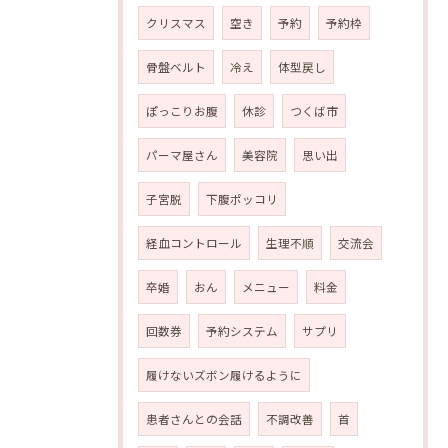
クリスマス
空き
予約
予約枠
骨盤ベルト
冷え
体型戻し
ぽっこりお腹
休診
つくば市
パーマ屋さん
美容院
思い出
子宮脱
下腹ポッコリ
経血コントロール
生理不順
交流会
卒婚
おん
メニュー
料金
回数券
予約システム
サプリ
履けないズボン履けるように
患者さんとの会話
不調改善
首