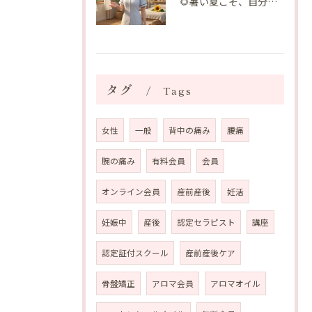
🌻暑い夏こそ、自分の身体を整える時間を♡
タグ
Tags
女性
一般
背中の痛み
腰痛
腕の痛み
有料会員
会員
オンライン会員
産前産後
妊活
妊娠中
産後
認定セラピスト
講座
認定証付スクール
産前産後ケア
骨盤矯正
アロマ会員
アロマオイル