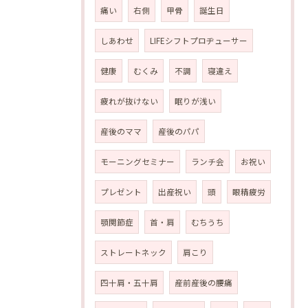
痛い
右側
甲骨
誕生日
しあわせ
LIFEシフトプロヂューサー
健康
むくみ
不調
寝違え
疲れが抜けない
眠りが浅い
産後のママ
産後のパパ
モーニングセミナー
ランチ会
お祝い
プレゼント
出産祝い
頭
眼精疲労
顎関節症
首・肩
むちうち
ストレートネック
肩こり
四十肩・五十肩
産前産後の腰痛