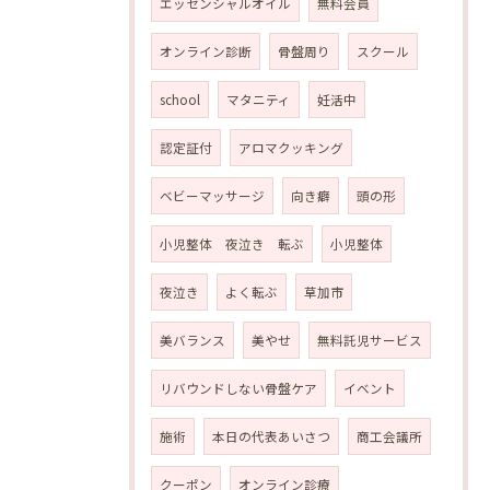
エッセンシャルオイル
無料会員
オンライン診断
骨盤周り
スクール
school
マタニティ
妊活中
認定証付
アロマクッキング
ベビーマッサージ
向き癖
頭の形
小児整体 夜泣き 転ぶ
小児整体
夜泣き
よく転ぶ
草加市
美バランス
美やせ
無料託児サービス
リバウンドしない骨盤ケア
イベント
施術
本日の代表あいさつ
商工会議所
クーポン
オンライン診療