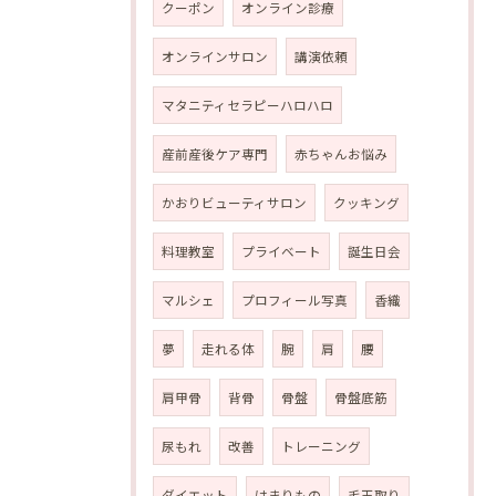
クーポン
オンライン診療
オンラインサロン
講演依頼
マタニティセラピーハロハロ
産前産後ケア専門
赤ちゃんお悩み
かおりビューティサロン
クッキング
料理教室
プライベート
誕生日会
マルシェ
プロフィール写真
香織
夢
走れる体
腕
肩
腰
肩甲骨
背骨
骨盤
骨盤底筋
尿もれ
改善
トレーニング
ダイエット
はまりもの
毛玉取り