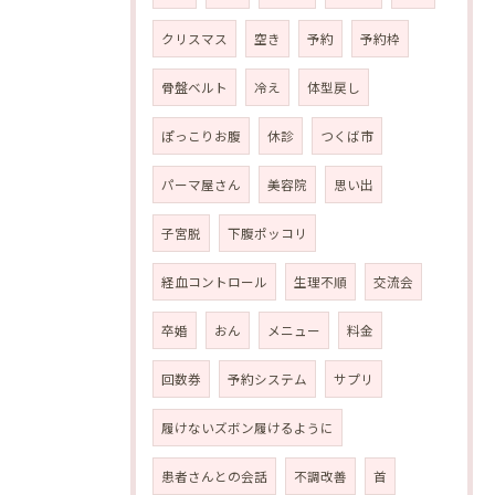
クリスマス
空き
予約
予約枠
骨盤ベルト
冷え
体型戻し
ぽっこりお腹
休診
つくば市
パーマ屋さん
美容院
思い出
子宮脱
下腹ポッコリ
経血コントロール
生理不順
交流会
卒婚
おん
メニュー
料金
回数券
予約システム
サプリ
履けないズボン履けるように
患者さんとの会話
不調改善
首