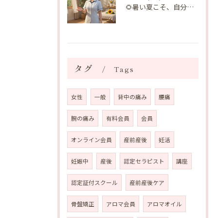
🌻暑い夏こそ、自分の身体を整える時間を♡
タグ
Tags
女性
一般
背中の痛み
腰痛
腕の痛み
有料会員
会員
オンライン会員
産前産後
妊活
妊娠中
産後
認定セラピスト
講座
認定証付スクール
産前産後ケア
骨盤矯正
アロマ会員
アロマオイル