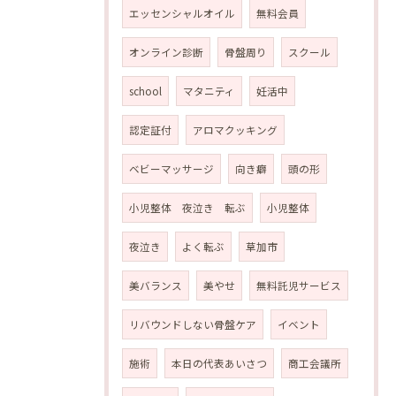
エッセンシャルオイル
無料会員
オンライン診断
骨盤周り
スクール
school
マタニティ
妊活中
認定証付
アロマクッキング
ベビーマッサージ
向き癖
頭の形
小児整体 夜泣き 転ぶ
小児整体
夜泣き
よく転ぶ
草加市
美バランス
美やせ
無料託児サービス
リバウンドしない骨盤ケア
イベント
施術
本日の代表あいさつ
商工会議所