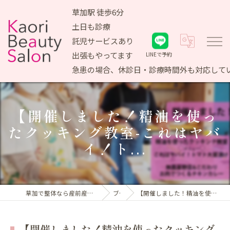
草加駅 徒歩6分
土日も診療
託児サービスあり
出張もやってます
LINEで予約
急患の場合、休診日・診療時間外も対応して
【開催しました！精油を使っ
たクッキング教室-これはヤバ
イ！ト...
草加で整体なら産前産後ケア専門 かおりビューティサロン
ブログ
【開催しました！精油を使ったクッキング教室-これはヤバイ！ト...
【開催しました！精油を使ったクッキング