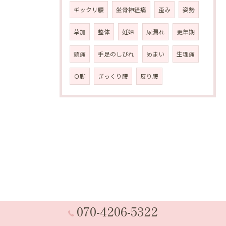
ギックリ腰
坐骨神経痛
歪み
姿勢
草加
整体
妊婦
尿漏れ
更年期
頭痛
手足のしびれ
めまい
生理痛
Ｏ脚
ぎっくり腰
反り腰
070-4206-5322