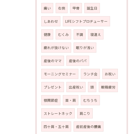
痛い
右側
甲骨
誕生日
しあわせ
LIFEシフトプロヂューサー
健康
むくみ
不調
寝違え
疲れが抜けない
眠りが浅い
産後のママ
産後のパパ
モーニングセミナー
ランチ会
お祝い
プレゼント
出産祝い
頭
眼精疲労
顎関節症
首・肩
むちうち
ストレートネック
肩こり
四十肩・五十肩
産前産後の腰痛