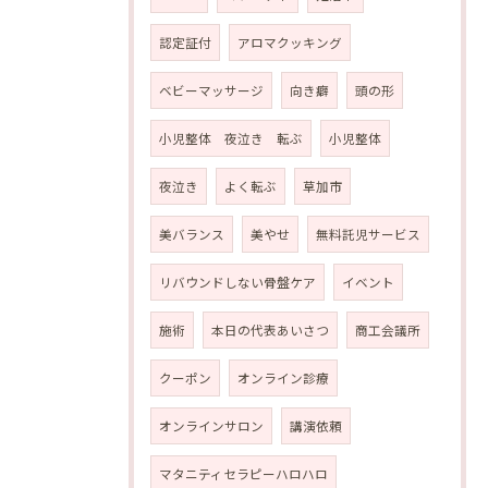
認定証付
アロマクッキング
ベビーマッサージ
向き癖
頭の形
小児整体 夜泣き 転ぶ
小児整体
夜泣き
よく転ぶ
草加市
美バランス
美やせ
無料託児サービス
リバウンドしない骨盤ケア
イベント
施術
本日の代表あいさつ
商工会議所
クーポン
オンライン診療
オンラインサロン
講演依頼
マタニティセラピーハロハロ