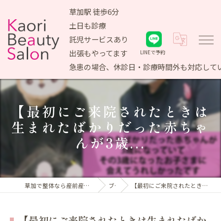
草加駅 徒歩6分
土日も診療
託児サービスあり
出張もやってます
LINEで予約
急患の場合、休診日・診療時間外も対応して
【最初にご来院されたときは
生まれたばかりだった赤ちゃ
んが3歳...
草加で整体なら産前産後ケア専門 かおりビューティサロン
ブログ
【最初にご来院されたときは生まれたばかりだった赤ちゃんが3歳...
【最初にご来院されたときは生まれたばか