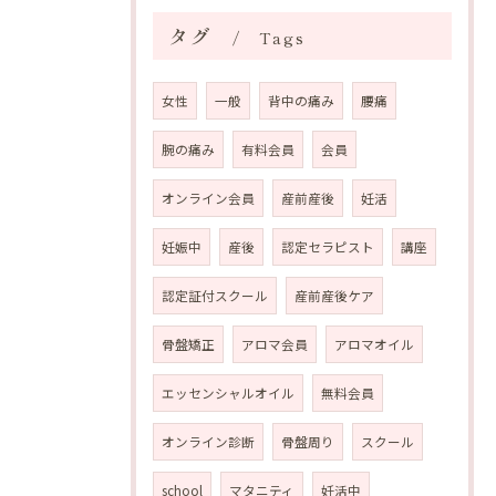
タグ
Tags
女性
一般
背中の痛み
腰痛
腕の痛み
有料会員
会員
オンライン会員
産前産後
妊活
妊娠中
産後
認定セラピスト
講座
認定証付スクール
産前産後ケア
骨盤矯正
アロマ会員
アロマオイル
エッセンシャルオイル
無料会員
オンライン診断
骨盤周り
スクール
school
マタニティ
妊活中