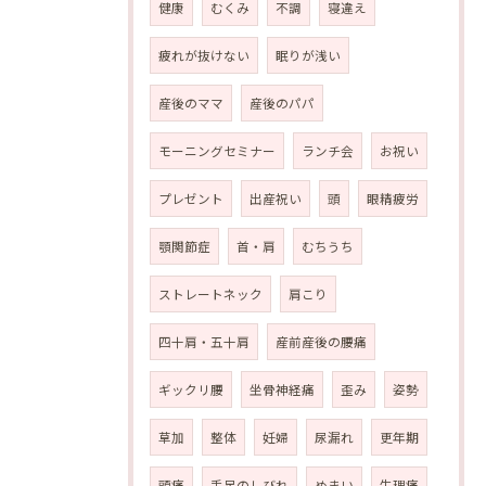
健康
むくみ
不調
寝違え
疲れが抜けない
眠りが浅い
産後のママ
産後のパパ
モーニングセミナー
ランチ会
お祝い
プレゼント
出産祝い
頭
眼精疲労
顎関節症
首・肩
むちうち
ストレートネック
肩こり
四十肩・五十肩
産前産後の腰痛
ギックリ腰
坐骨神経痛
歪み
姿勢
草加
整体
妊婦
尿漏れ
更年期
頭痛
手足のしびれ
めまい
生理痛