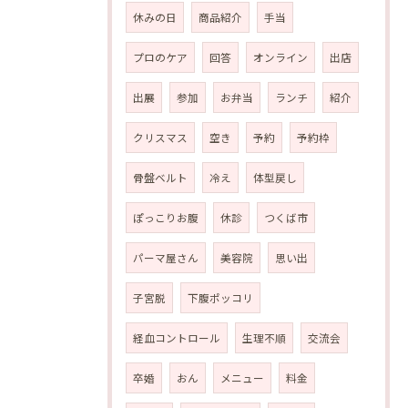
休みの日
商品紹介
手当
プロのケア
回答
オンライン
出店
出展
参加
お弁当
ランチ
紹介
クリスマス
空き
予約
予約枠
骨盤ベルト
冷え
体型戻し
ぽっこりお腹
休診
つくば市
パーマ屋さん
美容院
思い出
子宮脱
下腹ポッコリ
経血コントロール
生理不順
交流会
卒婚
おん
メニュー
料金