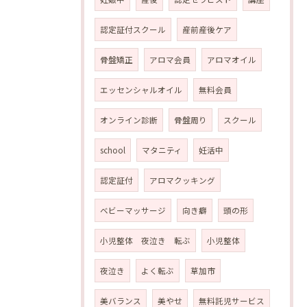
認定証付スクール
産前産後ケア
骨盤矯正
アロマ会員
アロマオイル
エッセンシャルオイル
無料会員
オンライン診断
骨盤周り
スクール
school
マタニティ
妊活中
認定証付
アロマクッキング
ベビーマッサージ
向き癖
頭の形
小児整体 夜泣き 転ぶ
小児整体
夜泣き
よく転ぶ
草加市
美バランス
美やせ
無料託児サービス