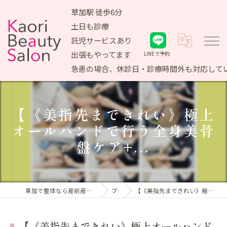
草加駅 徒歩6分
土日も診療
託児サービスあり
出張もやってます
LINEで予約
急患の場合、休診日・診療時間外も対応して
【《美指先まできれい》極上
オールハンドで行う全身美骨
盤ケア+...
草加で整体なら産前産後ケア専門 かおりビューティサロン
ブログ
【《美指先まできれい》極上オールハンドで行う全身美骨盤ケア+...
【《美指先まできれい》極上オールハンド