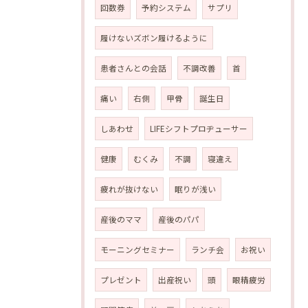
回数券
予約システム
サプリ
履けないズボン履けるように
患者さんとの会話
不調改善
首
痛い
右側
甲骨
誕生日
しあわせ
LIFEシフトプロヂューサー
健康
むくみ
不調
寝違え
疲れが抜けない
眠りが浅い
産後のママ
産後のパパ
モーニングセミナー
ランチ会
お祝い
プレゼント
出産祝い
頭
眼精疲労