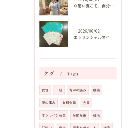
🌻暑い夏こそ、自分の身体を整える時間を♡
2026/08/02
エッセンシャルオイルプレゼントご当選番号発表 2026年8月
タグ
Tags
女性
一般
背中の痛み
腰痛
腕の痛み
有料会員
会員
オンライン会員
産前産後
妊活
妊娠中
産後
認定セラピスト
講座