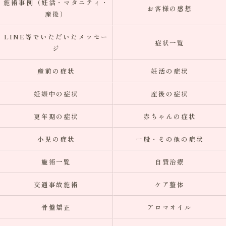
施術事例（妊活・マタニティ・
お客様の感想
産後）
LINE等でいただいたメッセー
症状一覧
ジ
産前の症状
妊活の症状
妊娠中の症状
産後の症状
更年期の症状
赤ちゃんの症状
小児の症状
一般・その他の症状
施術一覧
自費治療
交通事故施術
ケア整体
骨盤矯正
アロマオイル