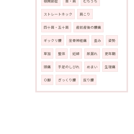
顎関節症
首・肩
むちうち
ストレートネック
肩こり
四十肩・五十肩
産前産後の腰痛
ギックリ腰
坐骨神経痛
歪み
姿勢
草加
整体
妊婦
尿漏れ
更年期
頭痛
手足のしびれ
めまい
生理痛
Ｏ脚
ぎっくり腰
反り腰