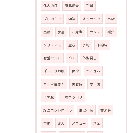
休みの日
商品紹介
手当
プロのケア
回答
オンライン
出店
出展
参加
お弁当
ランチ
紹介
クリスマス
空き
予約
予約枠
骨盤ベルト
冷え
体型戻し
ぽっこりお腹
休診
つくば市
パーマ屋さん
美容院
思い出
子宮脱
下腹ポッコリ
経血コントロール
生理不順
交流会
卒婚
おん
メニュー
料金