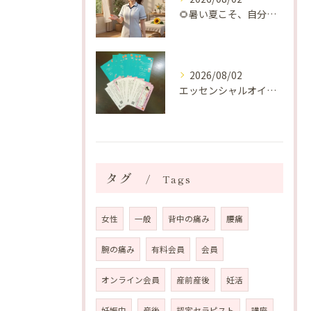
🌻暑い夏こそ、自分の身体を整える時間を♡
2026/08/02
エッセンシャルオイルプレゼントご当選番号発表 2026年8月
タグ
Tags
女性
一般
背中の痛み
腰痛
腕の痛み
有料会員
会員
オンライン会員
産前産後
妊活
妊娠中
産後
認定セラピスト
講座