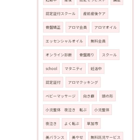
認定証付スクール
産前産後ケア
骨盤矯正
アロマ会員
アロマオイル
エッセンシャルオイル
無料会員
オンライン診断
骨盤周り
スクール
school
マタニティ
妊活中
認定証付
アロマクッキング
ベビーマッサージ
向き癖
頭の形
小児整体 夜泣き 転ぶ
小児整体
夜泣き
よく転ぶ
草加市
美バランス
美やせ
無料託児サービス