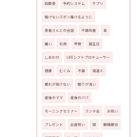
回数券
予約システム
サプリ
履けないズボン履けるように
患者さんとの会話
不調改善
首
痛い
右側
甲骨
誕生日
しあわせ
LIFEシフトプロヂューサー
健康
むくみ
不調
寝違え
疲れが抜けない
眠りが浅い
産後のママ
産後のパパ
モーニングセミナー
ランチ会
お祝い
プレゼント
出産祝い
頭
眼精疲労