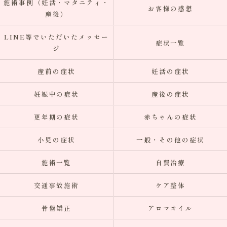
施術事例（妊活・マタニティ・
お客様の感想
産後）
LINE等でいただいたメッセー
症状一覧
ジ
産前の症状
妊活の症状
妊娠中の症状
産後の症状
更年期の症状
赤ちゃんの症状
小児の症状
一般・その他の症状
施術一覧
自費治療
交通事故施術
ケア整体
骨盤矯正
アロマオイル