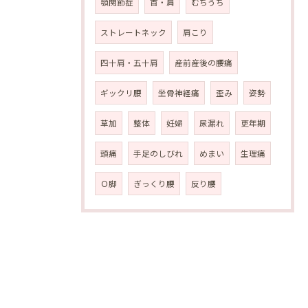
顎関節症
首・肩
むちうち
ストレートネック
肩こり
四十肩・五十肩
産前産後の腰痛
ギックリ腰
坐骨神経痛
歪み
姿勢
草加
整体
妊婦
尿漏れ
更年期
頭痛
手足のしびれ
めまい
生理痛
Ｏ脚
ぎっくり腰
反り腰