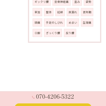
ギックリ腰
坐骨神経痛
歪み
姿勢
草加
整体
妊婦
尿漏れ
更年期
頭痛
手足のしびれ
めまい
生理痛
Ｏ脚
ぎっくり腰
反り腰
070-4206-5322