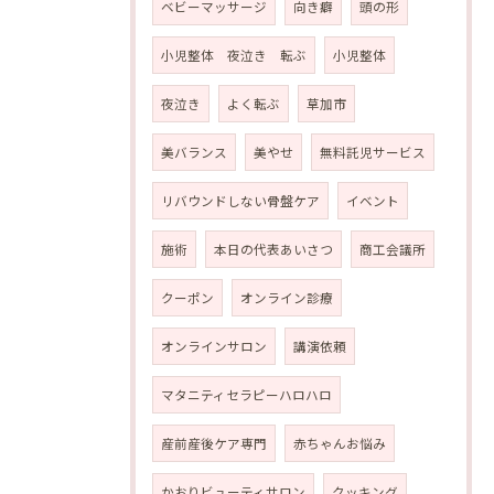
ベビーマッサージ
向き癖
頭の形
小児整体 夜泣き 転ぶ
小児整体
夜泣き
よく転ぶ
草加市
美バランス
美やせ
無料託児サービス
リバウンドしない骨盤ケア
イベント
施術
本日の代表あいさつ
商工会議所
クーポン
オンライン診療
オンラインサロン
講演依頼
マタニティセラピーハロハロ
産前産後ケア専門
赤ちゃんお悩み
かおりビューティサロン
クッキング