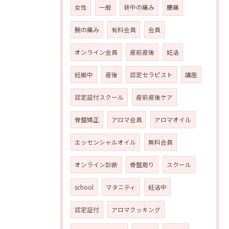
女性
一般
背中の痛み
腰痛
腕の痛み
有料会員
会員
オンライン会員
産前産後
妊活
妊娠中
産後
認定セラピスト
講座
認定証付スクール
産前産後ケア
骨盤矯正
アロマ会員
アロマオイル
エッセンシャルオイル
無料会員
オンライン診断
骨盤周り
スクール
school
マタニティ
妊活中
認定証付
アロマクッキング