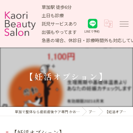
草加駅 徒歩6分
土日も診療
託児サービスあり
出張もやってます
LINEで予約
急患の場合、休診日・診療時間外も対応して
【妊活オプション】
草加で整体なら産前産後ケア専門 かおりビューティサロン
ブログ
【妊活オプション】
【妊活オプション】