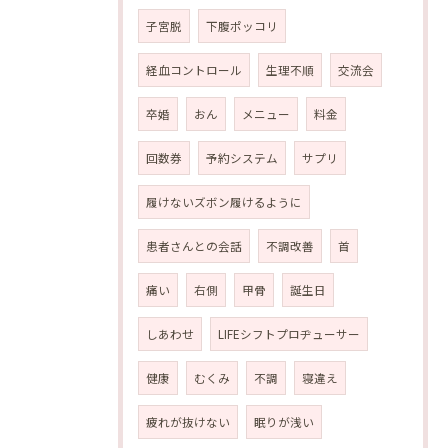
子宮脱
下腹ポッコリ
経血コントロール
生理不順
交流会
卒婚
おん
メニュー
料金
回数券
予約システム
サプリ
履けないズボン履けるように
患者さんとの会話
不調改善
首
痛い
右側
甲骨
誕生日
しあわせ
LIFEシフトプロヂューサー
健康
むくみ
不調
寝違え
疲れが抜けない
眠りが浅い