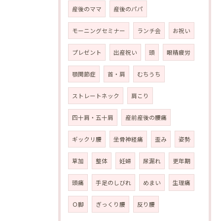
産後のママ
産後のパパ
モーニングセミナー
ランチ会
お祝い
プレゼント
出産祝い
頭
眼精疲労
顎関節症
首・肩
むちうち
ストレートネック
肩こり
四十肩・五十肩
産前産後の腰痛
ギックリ腰
坐骨神経痛
歪み
姿勢
草加
整体
妊婦
尿漏れ
更年期
頭痛
手足のしびれ
めまい
生理痛
Ｏ脚
ぎっくり腰
反り腰