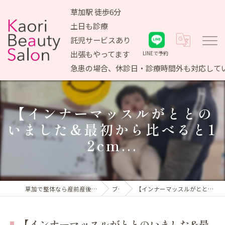
草加駅 徒歩6分
土日も診療
託児サービスあり
出張もやってます
LINEで予約
急患の場合、休診日・診療時間外も対応して
【インナーマッスルがととの
いました&最初から比べると1
2cm...
草加で整体なら産前産後ケア専門 かおりビューティサロン
ブログ
【インナーマッスルがととのいました&最初から比べると12cm...
【インナーマッスルがととのいました&最