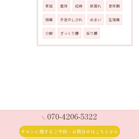
草加
整体
妊婦
尿漏れ
更年期
頭痛
手足のしびれ
めまい
生理痛
Ｏ脚
ぎっくり腰
反り腰
070-4206-5322
サロンに関するご予約・お問合せはこちらから