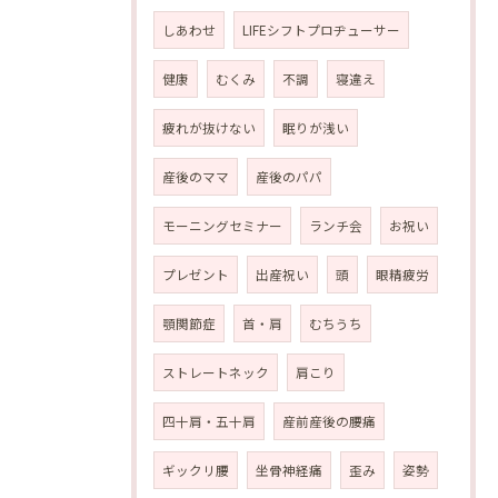
しあわせ
LIFEシフトプロヂューサー
健康
むくみ
不調
寝違え
疲れが抜けない
眠りが浅い
産後のママ
産後のパパ
モーニングセミナー
ランチ会
お祝い
プレゼント
出産祝い
頭
眼精疲労
顎関節症
首・肩
むちうち
ストレートネック
肩こり
四十肩・五十肩
産前産後の腰痛
ギックリ腰
坐骨神経痛
歪み
姿勢