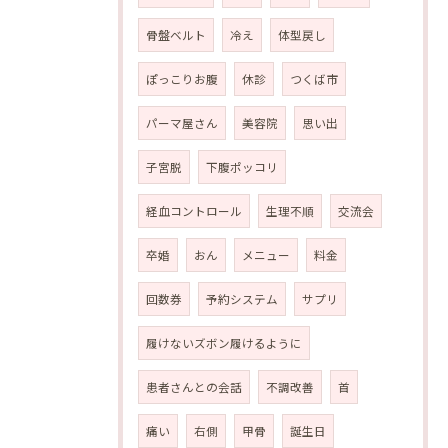
骨盤ベルト
冷え
体型戻し
ぽっこりお腹
休診
つくば市
パーマ屋さん
美容院
思い出
子宮脱
下腹ポッコリ
経血コントロール
生理不順
交流会
卒婚
おん
メニュー
料金
回数券
予約システム
サプリ
履けないズボン履けるように
患者さんとの会話
不調改善
首
痛い
右側
甲骨
誕生日