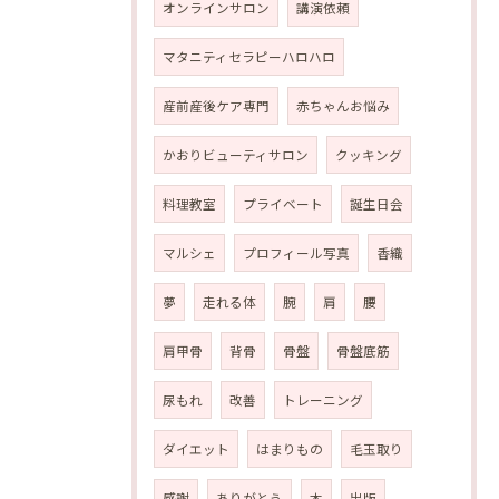
オンラインサロン
講演依頼
マタニティセラピーハロハロ
産前産後ケア専門
赤ちゃんお悩み
かおりビューティサロン
クッキング
料理教室
プライベート
誕生日会
マルシェ
プロフィール写真
香織
夢
走れる体
腕
肩
腰
肩甲骨
背骨
骨盤
骨盤底筋
尿もれ
改善
トレーニング
ダイエット
はまりもの
毛玉取り
感謝
ありがとう
本
出版