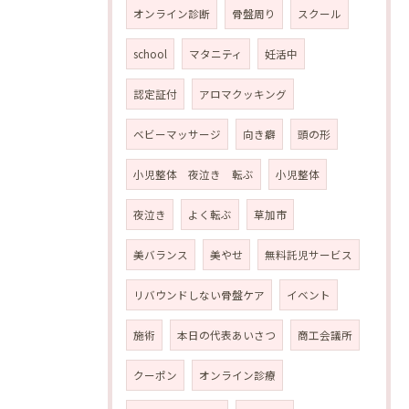
オンライン診断
骨盤周り
スクール
school
マタニティ
妊活中
認定証付
アロマクッキング
ベビーマッサージ
向き癖
頭の形
小児整体 夜泣き 転ぶ
小児整体
夜泣き
よく転ぶ
草加市
美バランス
美やせ
無料託児サービス
リバウンドしない骨盤ケア
イベント
施術
本日の代表あいさつ
商工会議所
クーポン
オンライン診療