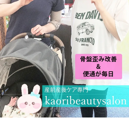
状
の腰
の首
の肩
の腕
の肩甲骨
の背中
の恥骨
の股関節