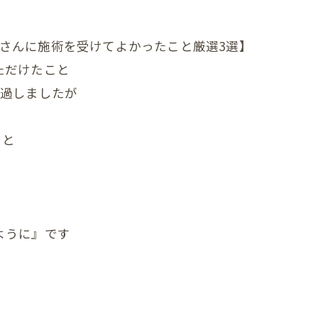
んの反り返り
ママさんに施術を受けてよかったこと厳選3選】
んの寝つき悪い
ただけたこと
んの授乳しづらい
経過しましたが
んの夜泣き
こと
んのママと触れ合い
ん骨盤ケア
んの斜頭症メニュー
に』です
ん ママ＆赤ちゃんコース
ん ぐんぐん発達コース
ん すくすく発達コース