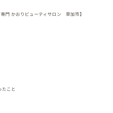
の膝
専門 かおりビューティサロン 草加市】
の足首
の頭
の顎関節症
の体重管理
Ｃ
整体
ったこと
腰