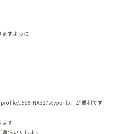
他の症状
りますように
rofile/J5S8-NA32?stype=lp」が便利です
ります
ず返信いたします