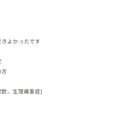
首
肩
腕
だきよかったです
肩甲骨
背中
で
の方
恥骨
股関節
常飲、生理痛重症)
膝
足首
頭