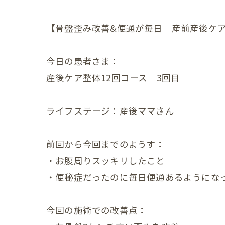
妊娠中
【骨盤歪み改善&便通が毎日 産前産後ケア
妊娠中
今日の患者さま：
妊娠中
産後ケア整体12回コース 3回目
妊娠中
ライフステージ：産後ママさん
妊娠中
ＶＢＡ
前回から今回までのようす：
誕生前
・お腹周りスッキリしたこと
・便秘症だったのに毎日便通あるようにな
産後の症状
産後の
今回の施術での改善点：