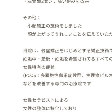
・左骨盤2センチ高い歪みを改善
産後の
産後の
その他：
産後の
小顔矯正の施術をしました
顔が上がってうれしいことを伝えていた
産後の
産後の
当院は、骨盤矯正をはじめとする矯正技術
妊娠中・産後・⁡妊娠を希望されてるすべて
産後の
女性特有の症状
産後の
(PCOS：多嚢胞性卵巣症候群、生理痛ピル
産後の
などを改善する専門の治療院です
産後の
女性セラピストによる
産後の
女性の整体に特化しており