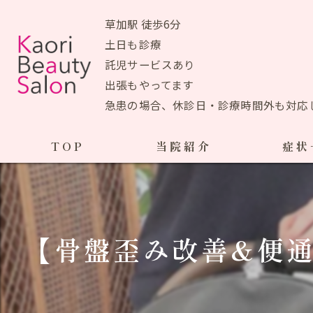
草加駅 徒歩6分
土日も診療
託児サービスあり
出張もやってます
急患の場合、休診日・診療時間外も対応
TOP
当院紹介
症状
当院おすすめメニュー
産前の症状
生理痛
初めての方へ
【骨盤歪み改善&便通
ＰＭＳ
アクセスマップ
ブライ
院長あいさつ