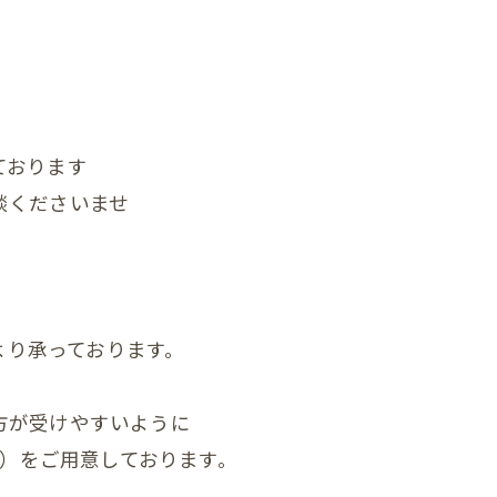
顎関節症
ダイエット
状
ております
の頭蓋骨
談くださいませ
まい整体
症状
んの頭の形、向き癖
jp/）より承っております。
んの発達が気になる
方が受けやすいように
んの便秘
1）をご用意しております。
んの筋肉のアンバランス