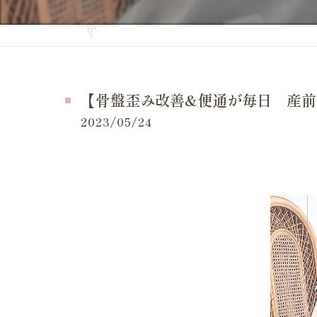
妊活の症状
当院の特徴
妊活の
よくある質問
妊活 
お問い合せ
【骨盤歪み改善&便通が毎日 産前産
妊活 
施術事例（一般的な症状）
2023/05/24
妊活 
施術事例（妊活・マタニティ・産後）
妊活 
お客様の感想
妊活 
LINE等でいただいたメッセージ
妊活 
体外受
妊活ケ