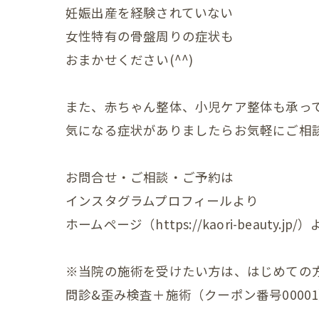
妊娠出産を経験されていない
産後の
女性特有の骨盤周りの症状も
産後の
おまかせください(^^)
更年期の症
また、赤ちゃん整体、小児ケア整体も承っ
更年期
気になる症状がありましたらお気軽にご相
子宮じ
お問合せ・ご相談・ご予約は
赤ちゃんの
インスタグラムプロフィールより
赤ちゃ
ホームページ（https://kaori-beauty.
赤ちゃ
※当院の施術を受けたい方は、はじめての
赤ちゃ
問診&歪み検査＋施術（クーポン番号0000
赤ちゃ