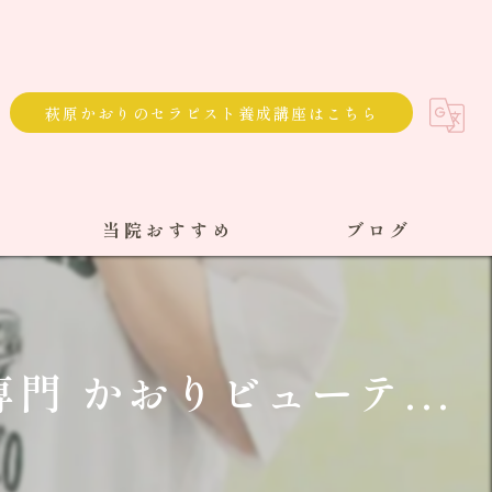
萩原かおりのセラピスト養成講座はこちら
当院おすすめ
ブログ
選べる通院方法
回数券
 かおりビューテ...
サブスク
単発