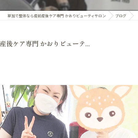
アロマオイル
草加で整体なら産前産後ケア専門 かおりビューティサロン
ブログ
骨盤・姿勢の歪み
カイロプラクティック
ホルモンバランス
オプション
後ケア専門 かおりビューテ...
子宮調整
基礎体温調整
頭蓋骨矯正
子宮・卵巣周囲の循環
腸内環境
精前整体
ア整体 よくある質問