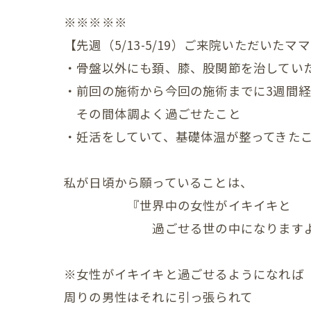
※※※※※
赤ちゃ
【先週（5/13-5/19）ご来院いただいた
赤ちゃ
・骨盤以外にも頚、膝、股関節を治してい
赤ちゃ
・前回の施術から今回の施術までに3週間
その間体調よく過ごせたこと
赤ちゃ
・妊活をしていて、基礎体温が整ってきた
赤ちゃ
私が日頃から願っていることは、
赤ちゃ
『世界中の女性がイキイキと
赤ちゃ
過ごせる世の中になりますよう
赤ちゃ
※女性がイキイキと過ごせるようになれば
赤ちゃ
周りの男性はそれに引っ張られて
赤ちゃ