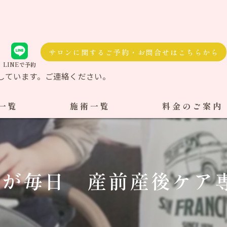
サロンに関するご予約・お問合せはこちらから
LINEで予約
しています。ご連絡ください。
一覧
施術一覧
料金のご案内
自費治療
料金一覧
交通事故施術
が毎日 産前産後ケア専門
ケア整体
ダル整体
骨盤矯正