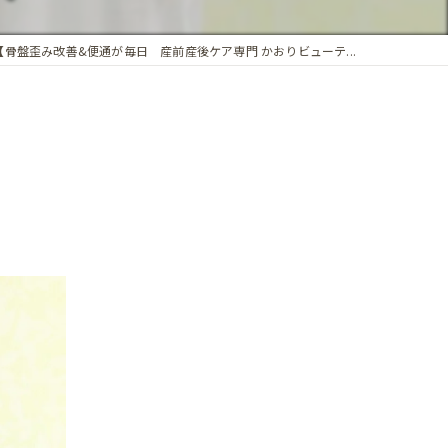
【骨盤歪み改善&便通が毎日 産前産後ケア専門 かおりビューテ...