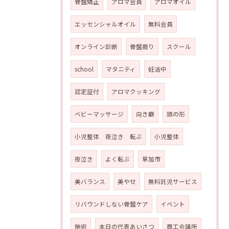
骨盤矯正
アロマ会員
アロマオイル
エッセンシャルオイル
無料会員
オンライン診断
骨盤周り
スクール
school
マタニティ
妊活中
認定証付
アロマクッキング
ベビーマッサージ
向き癖
頭の形
小児整体 夜泣き 転ぶ
小児整体
夜泣き
よく転ぶ
草加市
美バランス
美やせ
無料託児サービス
リバウンドしない骨盤ケア
イベント
施術
本日の代表あいさつ
商工会議所