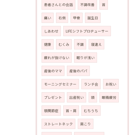
患者さんとの会話
不調改善
首
痛い
右側
甲骨
誕生日
しあわせ
LIFEシフトプロヂューサー
健康
むくみ
不調
寝違え
疲れが抜けない
眠りが浅い
産後のママ
産後のパパ
モーニングセミナー
ランチ会
お祝い
プレゼント
出産祝い
頭
眼精疲労
顎関節症
首・肩
むちうち
ストレートネック
肩こり