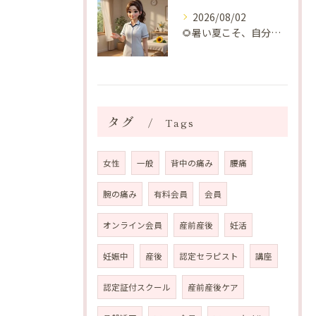
2026/08/02
🌻暑い夏こそ、自分の身体を整える時間を♡
タグ
Tags
女性
一般
背中の痛み
腰痛
腕の痛み
有料会員
会員
オンライン会員
産前産後
妊活
妊娠中
産後
認定セラピスト
講座
認定証付スクール
産前産後ケア