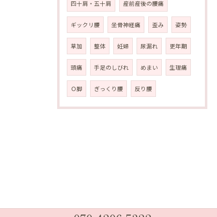
四十肩・五十肩
産前産後の腰痛
ギックリ腰
坐骨神経痛
歪み
姿勢
草加
整体
妊婦
尿漏れ
更年期
頭痛
手足のしびれ
めまい
生理痛
Ｏ脚
ぎっくり腰
反り腰