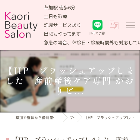
草加駅 徒歩6分
土日も診療
託児サービスあり
出張もやってます
LINEで予約
急患の場合、休診日・診療時間外も対応して
【HP ブラッシュアップしま
した 産前産後ケア専門 かお
りビ...
草加で整体なら産前産後ケア専門 かおりビューティサロン
ブログ
【HP ブラッシュアップしました 産前産後ケア専門 かおりビ...
【HP ブラッシュアップしました 産前