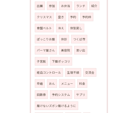
出展
参加
お弁当
ランチ
紹介
クリスマス
空き
予約
予約枠
骨盤ベルト
冷え
体型戻し
ぽっこりお腹
休診
つくば市
パーマ屋さん
美容院
思い出
子宮脱
下腹ポッコリ
経血コントロール
生理不順
交流会
卒婚
おん
メニュー
料金
回数券
予約システム
サプリ
履けないズボン履けるように